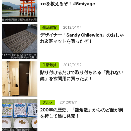
+αを教えるぞ！ #5miyage
生活雑貨
2012/01/14
デザイナー「Sandy Chilewich」のおしゃ
れ玄関マットを買ったぞ！
生活雑貨
2012/01/12
貼り付けるだけで取り付られる「割れない
鏡」を玄関用に買ったよ！
グルメ
2012/01/11
200年の歴史、「龍角散」からのど飴が満
を持して遂に発売！