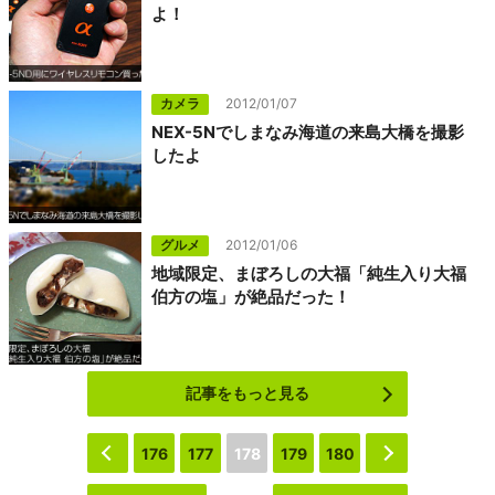
よ！
カメラ
2012/01/07
NEX-5Nでしまなみ海道の来島大橋を撮影
したよ
グルメ
2012/01/06
地域限定、まぼろしの大福「純生入り大福
伯方の塩」が絶品だった！
記事をもっと見る
‹
176
177
178
179
180
›