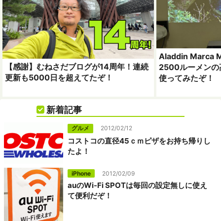
Aladdin Mar
【感謝】むねさだブログが14周年！連続
2500ルーメン
更新も5000日を超えてたぞ！
使ってみたぞ！
新着記事
グルメ
2012/02/12
コストコの直径45ｃｍピザをお持ち帰りし
たよ！
iPhone
2012/02/09
auのWi-Fi SPOTは毎回の設定無しに使え
て便利だぞ！