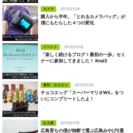
カメラ
2012/01/24
購入から半年。「とれるカメラバッグ」が
僕にもたらした４つの変化
イベント
2012/01/23
「楽しく続けるブログ！最初の一歩」セミ
ナーに参加してきました！ #nsl3
食玩・おもちゃ
2012/01/22
チョコエッグ「スーパーマリオWii」をつ
いにコンプリートしたよ！
お土産
2012/01/16
広島育ちの僕が独断で選ぶ広島みやげ5選