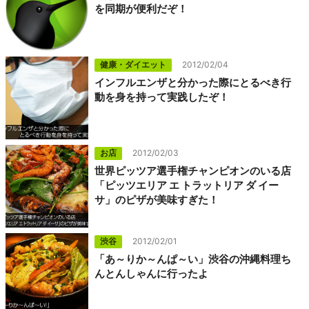
を同期が便利だぞ！
健康・ダイエット
2012/02/04
インフルエンザと分かった際にとるべき行
動を身を持って実践したぞ！
お店
2012/02/03
世界ピッツア選手権チャンピオンのいる店
「ピッツエリア エ トラットリア ダ イー
サ」のピザが美味すぎた！
渋谷
2012/02/01
「あ～りか～んぱ～い」渋谷の沖縄料理ち
んとんしゃんに行ったよ