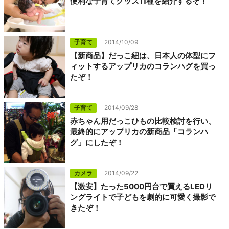
便利な子育てグッズ11種を紹介するぞ！
子育て
2014/10/09
【新商品】だっこ紐は、日本人の体型にフ
ィットするアップリカのコランハグを買っ
たぞ！
子育て
2014/09/28
赤ちゃん用だっこひもの比較検討を行い、
最終的にアップリカの新商品「コランハ
グ」にしたぞ！
カメラ
2014/09/22
【激安】たった5000円台で買えるLEDリ
ングライトで子どもを劇的に可愛く撮影で
きたぞ！