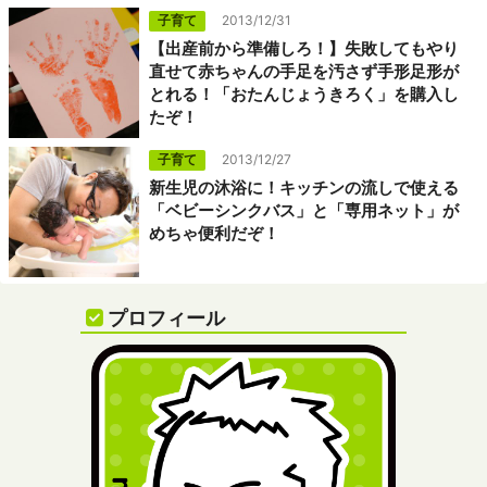
子育て
2013/12/31
【出産前から準備しろ！】失敗してもやり
直せて赤ちゃんの手足を汚さず手形足形が
とれる！「おたんじょうきろく」を購入し
たぞ！
子育て
2013/12/27
新生児の沐浴に！キッチンの流しで使える
「ベビーシンクバス」と「専用ネット」が
めちゃ便利だぞ！
プロフィール