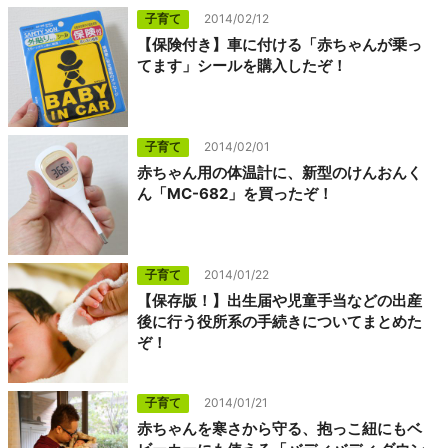
子育て
2014/02/12
【保険付き】車に付ける「赤ちゃんが乗っ
てます」シールを購入したぞ！
子育て
2014/02/01
赤ちゃん用の体温計に、新型のけんおんく
ん「MC-682」を買ったぞ！
子育て
2014/01/22
【保存版！】出生届や児童手当などの出産
後に行う役所系の手続きについてまとめた
ぞ！
子育て
2014/01/21
赤ちゃんを寒さから守る、抱っこ紐にもベ