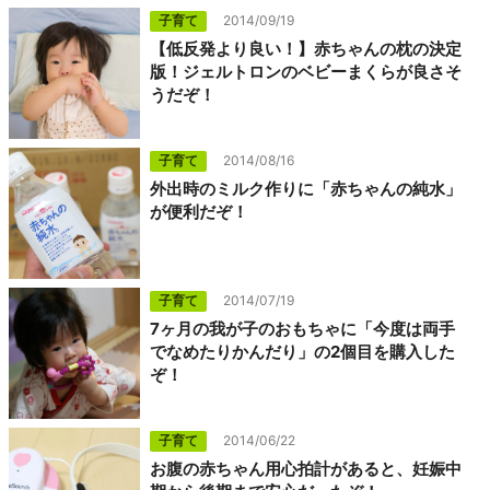
子育て
2014/09/19
【低反発より良い！】赤ちゃんの枕の決定
版！ジェルトロンのベビーまくらが良さそ
うだぞ！
子育て
2014/08/16
外出時のミルク作りに「赤ちゃんの純水」
が便利だぞ！
子育て
2014/07/19
7ヶ月の我が子のおもちゃに「今度は両手
でなめたりかんだり」の2個目を購入した
ぞ！
子育て
2014/06/22
お腹の赤ちゃん用心拍計があると、妊娠中