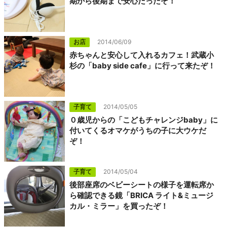
期から後期まで安心だったぞ！
お店
2014/06/09
赤ちゃんと安心して入れるカフェ！武蔵小
杉の「baby side cafe」に行って来たぞ！
子育て
2014/05/05
０歳児からの「こどもチャレンジbaby」に
付いてくるオマケがうちの子に大ウケだ
ぞ！
子育て
2014/05/04
後部座席のベビーシートの様子を運転席か
ら確認できる鏡「BRICA ライト&ミュージ
カル・ミラー」を買ったぞ！