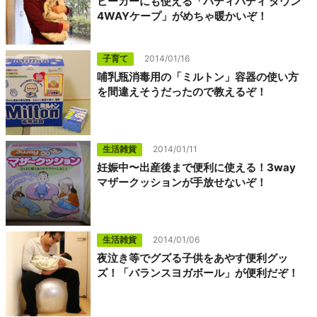
ビーカーにも使える「バディバディ ダウン
4WAYケープ」がめちゃ暖かいぞ！
子育て
2014/01/16
哺乳瓶消毒用の「ミルトン」容器の使い方
を間違えそうだったので教えるぞ！
生活雑貨
2014/01/11
妊娠中〜出産後まで便利に使える！3way
マザークッションが手放せないぞ！
生活雑貨
2014/01/06
夜泣き等でグズる子供をあやす便利グッ
ズ！「バランスヨガボール」が便利だぞ！