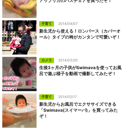
アップリカのバスチェアを買ったぞ！
子育て
2014/04/07
新生児から使える！ロンパース（カバーオ
ール）タイプの袴がカンタンで可愛いぞ！
カメラ
2014/03/20
生後3ヶ月の子供がSwimavaを使ってお風
呂で遊ぶ様子を動画で撮影してみたぞ！
子育て
2014/02/17
新生児からお風呂でエクササイズできる
「Swimava(スイマーバ)」を買ってみた
ぞ！