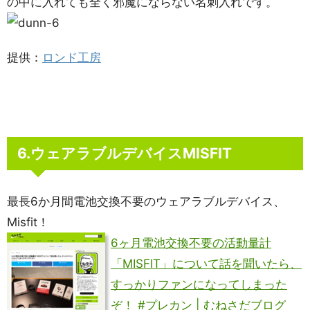
の中に入れても全く邪魔にならない名刺入れです。
提供：
ロンド工房
6.ウェアラブルデバイスMISFIT
最長6か月間電池交換不要のウェアラブルデバイス、
Misfit！
6ヶ月電池交換不要の活動量計
「MISFIT」について話を聞いたら、
すっかりファンになってしまった
ぞ！ #プレカン | むねさだブログ