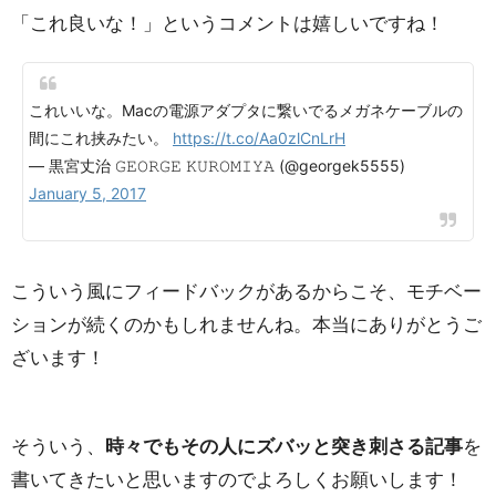
「これ良いな！」というコメントは嬉しいですね！
これいいな。Macの電源アダプタに繋いでるメガネケーブルの
間にこれ挟みたい。
https://t.co/Aa0zlCnLrH
— 黒宮丈治 𝙶𝙴𝙾𝚁𝙶𝙴 𝙺𝚄𝚁𝙾𝙼𝙸𝚈𝙰 (@georgek5555)
January 5, 2017
こういう風にフィードバックがあるからこそ、モチベー
ションが続くのかもしれませんね。本当にありがとうご
ざいます！
そういう、
時々でもその人にズバッと突き刺さる記事
を
書いてきたいと思いますのでよろしくお願いします！