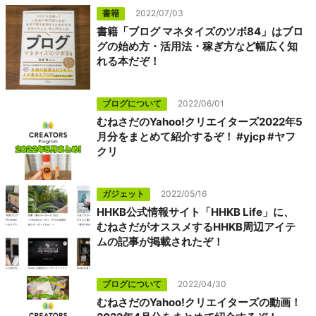
書籍
2022/07/03
書籍「ブログ マネタイズのツボ84」はブロ
グの始め方・活用法・稼ぎ方など幅広く知
れる本だぞ！
ブログについて
2022/06/01
むねさだのYahoo!クリエイターズ2022年5
月分をまとめて紹介するぞ！ #yjcp #ヤフ
クリ
ガジェット
2022/05/16
HHKB公式情報サイト「HHKB Life」に、
むねさだがオススメするHHKB周辺アイテ
ムの記事が掲載されたぞ！
ブログについて
2022/04/30
むねさだのYahoo!クリエイターズの動画！