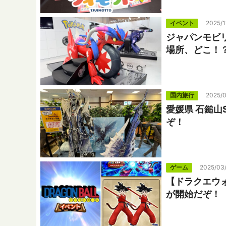
イベント
2025/1
ジャパンモビ
場所、どこ！
国内旅行
2025/
愛媛県 石鎚
ぞ！
ゲーム
2025/03
【ドラクエウ
が開始だぞ！