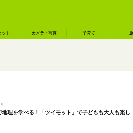
ェット
カメラ・写真
子育て
16
で地理を学べる！「ツイモット」で子どもも大人も楽し