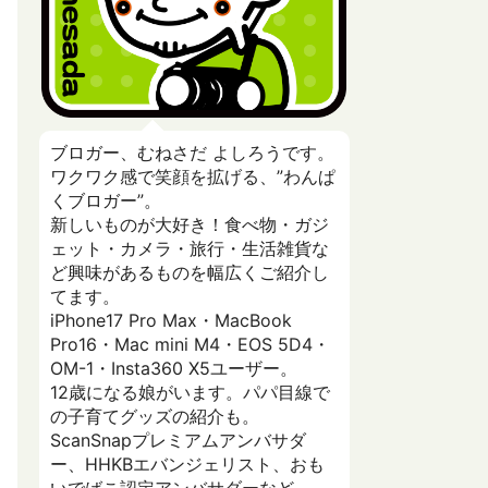
ブロガー、むねさだ よしろうです。
ワクワク感で笑顔を拡げる、”わんぱ
くブロガー”。
新しいものが大好き！食べ物・ガジ
ェット・カメラ・旅行・生活雑貨な
ど興味があるものを幅広くご紹介し
てます。
iPhone17 Pro Max・MacBook
Pro16・Mac mini M4・EOS 5D4・
OM-1・Insta360 X5ユーザー。
12歳になる娘がいます。パパ目線で
の子育てグッズの紹介も。
ScanSnapプレミアムアンバサダ
ー、HHKBエバンジェリスト、おも