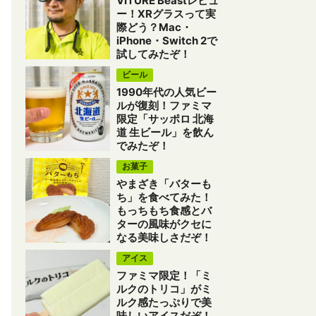
VITURE Beastレビュ
ー！XRグラスって実
際どう？Mac・
iPhone・Switch 2で
試してみたぞ！
ビール
1990年代の人気ビー
ルが復刻！ファミマ
限定「サッポロ 北海
道 生ビール」を飲ん
でみたぞ！
お菓子
やまざき「バターも
ち」を食べてみた！
もっちもち食感とバ
ターの風味がクセに
なる美味しさだぞ！
アイス
ファミマ限定！「ミ
ルクのトリコ」がミ
ルク感たっぷりで美
味しいアイスだぞ！