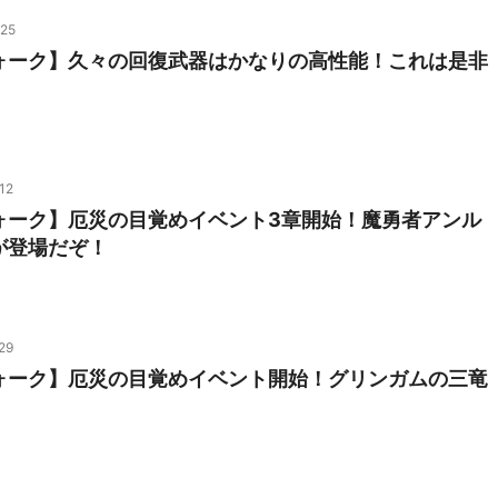
/25
ォーク】久々の回復武器はかなりの高性能！これは是非
12
ォーク】厄災の目覚めイベント3章開始！魔勇者アンル
が登場だぞ！
29
ォーク】厄災の目覚めイベント開始！グリンガムの三竜
！