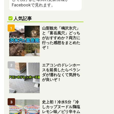
Facebookで見れます。
人気記事
山梨観光「鳴沢氷穴」
と「富岳風穴」どっち
がおすすめか？両方に
行った感想をまとめた
ぞ！
エアコンのドレンホー
スを延長したらベラン
ダが濡れなくて気持ち
が良いぞ！
史上初！冷水5分「冷
しカップヌードル鶏塩
レモン味／ピリ辛キム