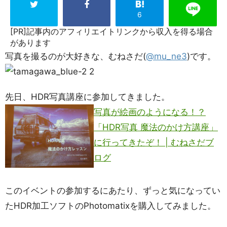
6
[PR]記事内のアフィリエイトリンクから収入を得る場合
があります
写真を撮るのが大好きな、むねさだ(
@mu_ne3
)です。
先日、HDR写真講座に参加してきました。
写真が絵画のようになる！？
「HDR写真 魔法のかけ方講座」
に行ってきたぞ！ | むねさだブ
ログ
このイベントの参加するにあたり、ずっと気になってい
たHDR加工ソフトのPhotomatixを購入してみました。