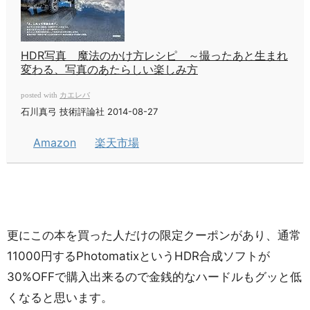
HDR写真 魔法のかけ方レシピ ～撮ったあと生まれ
変わる、写真のあたらしい楽しみ方
カエレバ
posted with
石川真弓 技術評論社 2014-08-27
Amazon
楽天市場
更にこの本を買った人だけの限定クーポンがあり、通常
11000円するPhotomatixというHDR合成ソフトが
30%OFFで購入出来るので金銭的なハードルもグッと低
くなると思います。