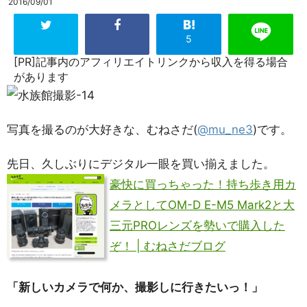
2016/09/01
5
[PR]記事内のアフィリエイトリンクから収入を得る場合
があります
写真を撮るのが大好きな、むねさだ(
@mu_ne3
)です。
先日、久しぶりにデジタル一眼を買い揃えました。
豪快に買っちゃった！持ち歩き用カ
メラとしてOM-D E-M5 Mark2と大
三元PROレンズを勢いで購入した
ぞ！ | むねさだブログ
「新しいカメラで何か、撮影しに行きたいっ！」