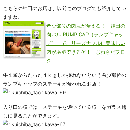
こちらの神田のお店は、以前このブログでも紹介してい
ますね。
希少部位の肉塊が食える！「神田の
肉バル RUMP CAP（ランプキャッ
プ）」で、リーズナブルに美味しい
肉が堪能できるぞ！ | むねさだブロ
グ
牛１頭からたった４ｋｇしか採れないという希少部位の
ランプキャップのステーキが食べれるお店！
入り口の横では、ステーキを焼いている様子をガラス越
しに見ることができます。