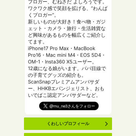
ブロガー、むねさだ よしろうです。
ワクワク感で笑顔を拡げる、”わんぱ
くブロガー”。
新しいものが大好き！食べ物・ガジ
ェット・カメラ・旅行・生活雑貨な
ど興味があるものを幅広くご紹介し
てます。
iPhone17 Pro Max・MacBook
Pro16・Mac mini M4・EOS 5D4・
OM-1・Insta360 X5ユーザー。
12歳になる娘がいます。パパ目線で
の子育てグッズの紹介も。
ScanSnapプレミアムアンバサダ
ー、HHKBエバンジェリスト、おも
いでばこ認定アンバサダーなど。
くわしいプロフィール