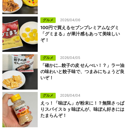
グルメ
2026/04/06
100円で買えるセブンプレミアムなグミ
「グミまる」が果汁感もあって美味しい
ぞ！
グルメ
2026/04/05
「確かに…餃子の皮 せんべい！？」ラー油
の味わいと餃子味で、つまみにちょうど良
いぞ！
グルメ
2026/04/04
えっ！「味ぽん」が粉末に！？無限さっぱ
りスパイスｂｙ味ぽんが、味ぽん好きには
たまらんぞ！