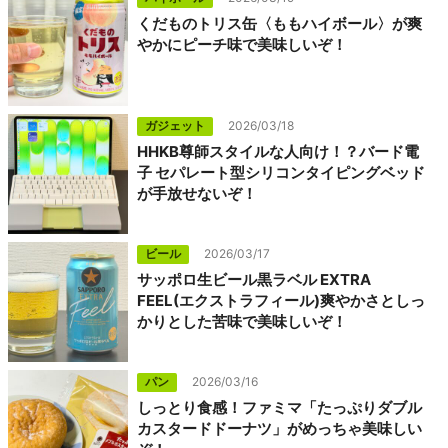
くだものトリス缶〈ももハイボール〉が爽
やかにピーチ味で美味しいぞ！
ガジェット
2026/03/18
HHKB尊師スタイルな人向け！？バード電
子 セパレート型シリコンタイピングベッド
が手放せないぞ！
ビール
2026/03/17
サッポロ生ビール黒ラベル EXTRA
FEEL(エクストラフィール)爽やかさとしっ
かりとした苦味で美味しいぞ！
パン
2026/03/16
しっとり食感！ファミマ「たっぷりダブル
カスタードドーナツ」がめっちゃ美味しい