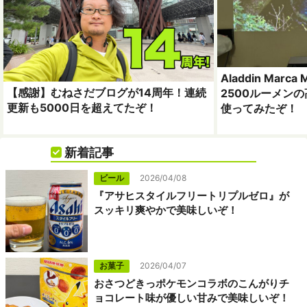
Aladdin Mar
【感謝】むねさだブログが14周年！連続
2500ルーメン
更新も5000日を超えてたぞ！
使ってみたぞ！
新着記事
ビール
2026/04/08
『アサヒスタイルフリートリプルゼロ』が
スッキリ爽やかで美味しいぞ！
お菓子
2026/04/07
おさつどきっポケモンコラボのこんがりチ
ョコレート味が優しい甘みで美味しいぞ！