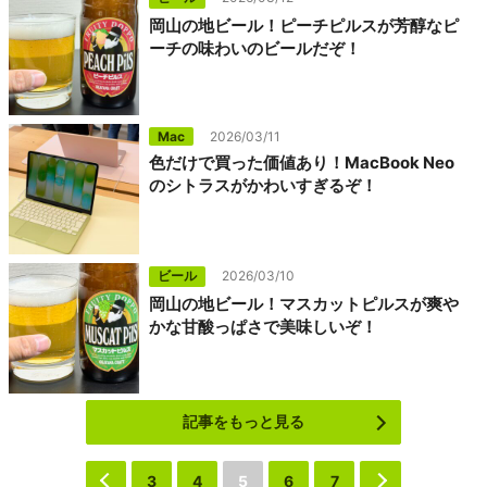
岡山の地ビール！ピーチピルスが芳醇なピ
ーチの味わいのビールだぞ！
Mac
2026/03/11
色だけで買った価値あり！MacBook Neo
のシトラスがかわいすぎるぞ！
ビール
2026/03/10
岡山の地ビール！マスカットピルスが爽や
かな甘酸っぱさで美味しいぞ！
記事をもっと見る
‹
3
4
5
6
7
›