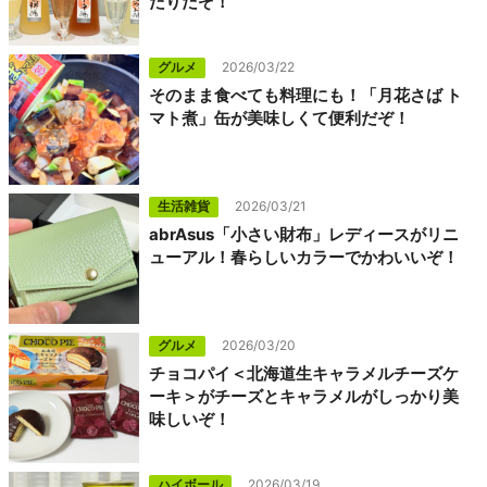
たりだぞ！
グルメ
2026/03/22
そのまま食べても料理にも！「月花さば ト
マト煮」缶が美味しくて便利だぞ！
生活雑貨
2026/03/21
abrAsus「小さい財布」レディースがリニ
ューアル！春らしいカラーでかわいいぞ！
グルメ
2026/03/20
チョコパイ＜北海道生キャラメルチーズケ
ーキ＞がチーズとキャラメルがしっかり美
味しいぞ！
ハイボール
2026/03/19