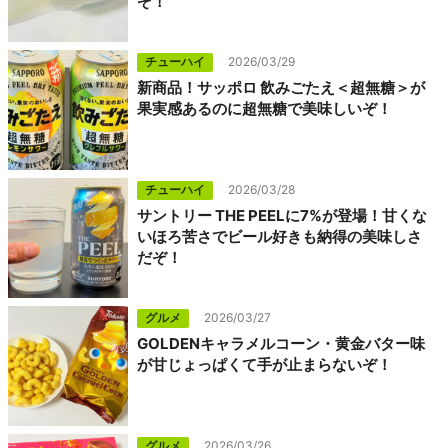
ぞ！
チューハイ
2026/03/29
新商品！サッポロ 飲みごたえ＜超無糖＞が
果実感あるのに超無糖で美味しいぞ！
チューハイ
2026/03/28
サントリー THE PEELに7%が登場！甘くな
いほろ苦さでビール好きも納得の美味しさ
だぞ！
グルメ
2026/03/27
GOLDENキャラメルコーン・黄金バター味
が甘じょっぱくて手が止まらないぞ！
グルメ
2026/03/26