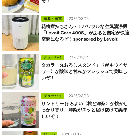
ぞ！
家具・家電
2026/03/15
花粉症持ちさんへ！パワフルな空気清浄機
「Levoit Core 400S」があると自宅が快適
空間になるぞ！sponsored by Levoit
チューハイ
2026/03/14
タカラ「丸おろしスタンド」〈Wキウイサ
ワー〉が酸味と甘みがフレッシュで美味し
いぞ！
チューハイ
2026/03/13
サントリー ほろよい〈桃と洋梨〉が桃がし
っかり香り、洋梨がスッと駆け抜けて美味
しいぞ！
ビール
2026/03/12