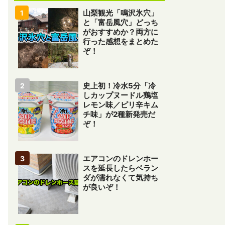
山梨観光「鳴沢氷穴」
と「富岳風穴」どっち
がおすすめか？両方に
行った感想をまとめた
ぞ！
史上初！冷水5分「冷
しカップヌードル鶏塩
レモン味／ピリ辛キム
チ味」が2種新発売だ
ぞ！
エアコンのドレンホー
スを延長したらベラン
ダが濡れなくて気持ち
が良いぞ！