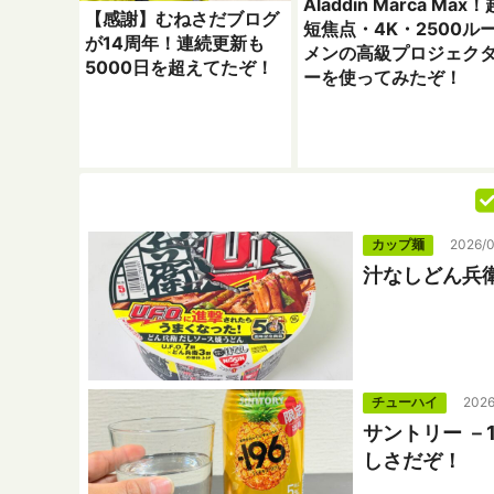
Aladdin Marca Max！
【感謝】むねさだブログ
短焦点・4K・2500ル
が14周年！連続更新も
メンの高級プロジェク
5000日を超えてたぞ！
ーを使ってみたぞ！
カップ麺
2026/
汁なしどん兵
チューハイ
2026
サントリー －
しさだぞ！