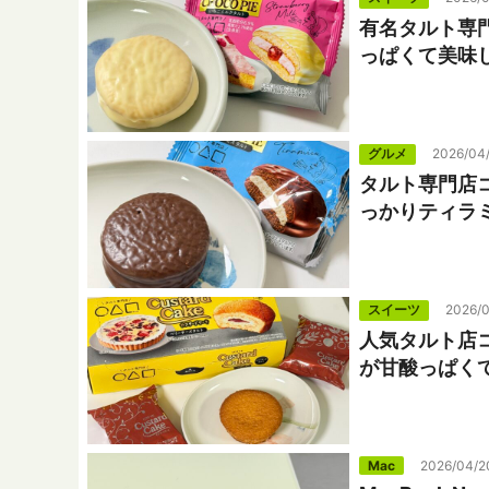
有名タルト専
っぱくて美味
グルメ
2026/04
タルト専門店
っかりティラ
スイーツ
2026/0
人気タルト店
が甘酸っぱく
Mac
2026/04/2