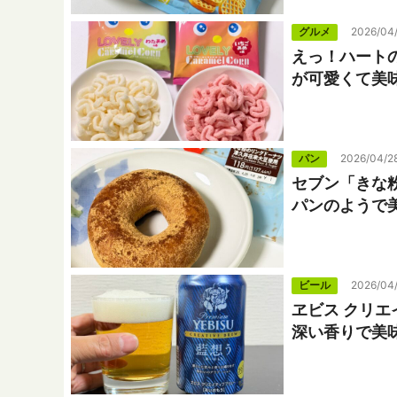
グルメ
2026/04
えっ！ハート
が可愛くて美
パン
2026/04/2
セブン「きな
パンのようで
ビール
2026/04
ヱビス クリ
深い香りで美