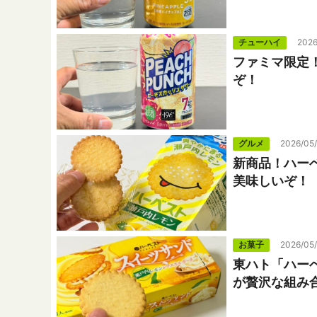
チューハイ
2026
ファミマ限定！
ぞ！
グルメ
2026/05
新商品！ハー
美味しいぞ！
お菓子
2026/05
東ハト「ハー
が贅沢な組み