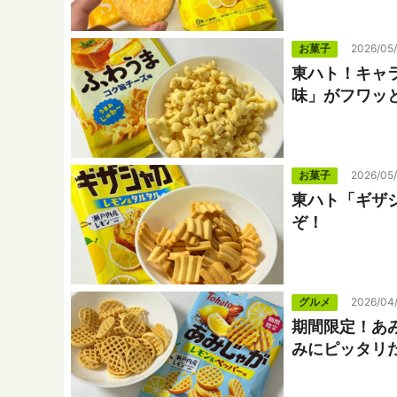
お菓子
2026/05
東ハト！キャ
味」がフワッ
お菓子
2026/05
東ハト「ギザ
ぞ！
グルメ
2026/04
期間限定！あ
みにピッタリ