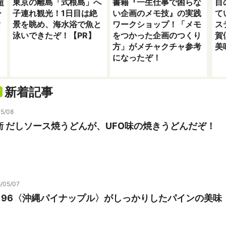
超
東京の離島「式根島」へ
書籍『一生仕事で困らな
目
ー
子連れ観光！1日目は絶
い企画のメモ技』の実践
て
タ
景を眺め、海水浴で魚と
ワークショップ！「メモ
ス
泳いできたぞ！【PR】
をつかった企画のつくり
賀
方」がメチャクチャ参考
美
になったぞ！
新着記事
05/08
衛 だしソース焼うどんが、UFO味の焼きうどんだぞ！
/05/07
196〈沖縄パイナップル〉がしっかりしたパインの美味