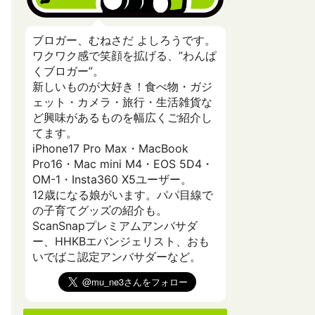
ブロガー、むねさだ よしろうです。
ワクワク感で笑顔を拡げる、”わんぱ
くブロガー”。
新しいものが大好き！食べ物・ガジ
ェット・カメラ・旅行・生活雑貨な
ど興味があるものを幅広くご紹介し
てます。
iPhone17 Pro Max・MacBook
Pro16・Mac mini M4・EOS 5D4・
OM-1・Insta360 X5ユーザー。
12歳になる娘がいます。パパ目線で
の子育てグッズの紹介も。
ScanSnapプレミアムアンバサダ
ー、HHKBエバンジェリスト、おも
いでばこ認定アンバサダーなど。