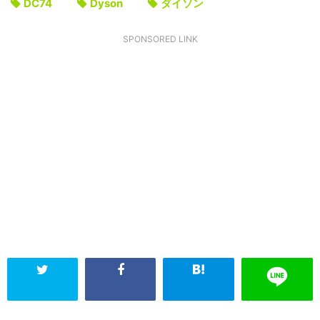
DC74
Dyson
ダイソン
SPONSORED LINK