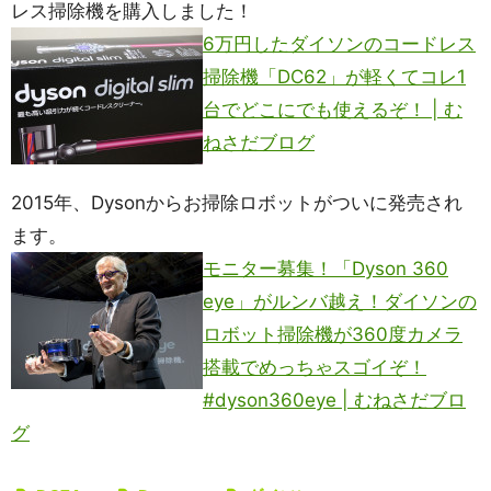
レス掃除機を購入しました！
6万円したダイソンのコードレス
掃除機「DC62」が軽くてコレ1
台でどこにでも使えるぞ！ | む
ねさだブログ
2015年、Dysonからお掃除ロボットがついに発売され
ます。
モニター募集！「Dyson 360
eye」がルンバ越え！ダイソンの
ロボット掃除機が360度カメラ
搭載でめっちゃスゴイぞ！
#dyson360eye | むねさだブロ
グ