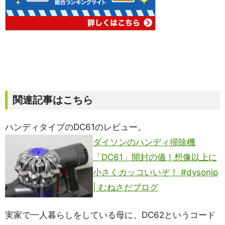
関連記事はこちら
ハンディタイプのDC61のレビュー。
ダイソンのハンディ掃除機
「DC61」開封の儀！想像以上に
小さくカッコいいぞ！ #dysonjp
| むねさだブログ
実家で一人暮らしをしている母に、DC62というコード