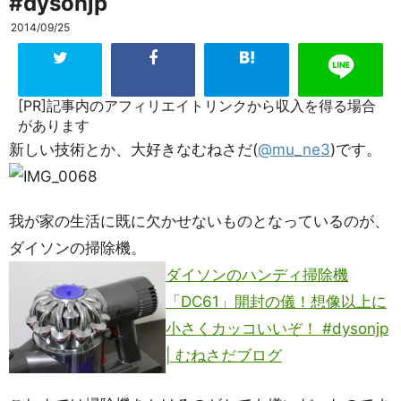
#dysonjp
2014/09/25
[PR]記事内のアフィリエイトリンクから収入を得る場合
があります
新しい技術とか、大好きなむねさだ(
@mu_ne3
)です。
我が家の生活に既に欠かせないものとなっているのが、
ダイソンの掃除機。
ダイソンのハンディ掃除機
「DC61」開封の儀！想像以上に
小さくカッコいいぞ！ #dysonjp
| むねさだブログ