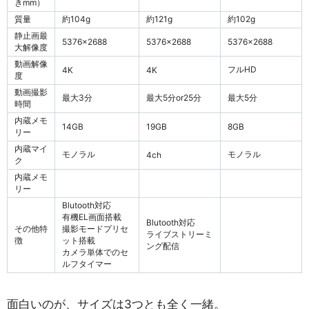
きmm）
質量
約104g
約121g
約102g
静止画最
5376×2688
5376×2688
5376×2688
大解像度
動画解像
フルHD
4K
4K
度
動画撮影
最大3分
最大5分or25分
最大5分
時間
内蔵メモ
14GB
19GB
8GB
リー
内蔵マイ
モノラル
モノラル
4ch
ク
内蔵メモ
リー
Blutooth対応
有機EL画面搭載
Blutooth対応
その他特
撮影モードプリセ
ライブストリーミ
徴
ット搭載
ング配信
カメラ単体でのセ
ルフタイマー
面白いのが、サイズは3つとも全く一緒。