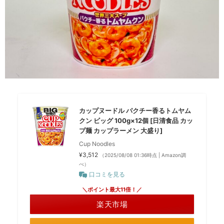
カップヌードル パクチー香るトムヤム
クン ビッグ 100g×12個 [日清食品 カッ
プ麺 カップラーメン 大盛り]
Cup Noodles
¥3,512
（2025/08/08 01:36時点 | Amazon調
べ）
口コミを見る
＼ポイント最大11倍！／
楽天市場