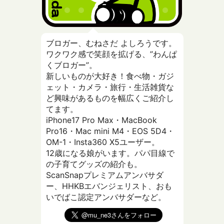
ブロガー、むねさだ よしろうです。
ワクワク感で笑顔を拡げる、”わんぱ
くブロガー”。
新しいものが大好き！食べ物・ガジ
ェット・カメラ・旅行・生活雑貨な
ど興味があるものを幅広くご紹介し
てます。
iPhone17 Pro Max・MacBook
Pro16・Mac mini M4・EOS 5D4・
OM-1・Insta360 X5ユーザー。
12歳になる娘がいます。パパ目線で
の子育てグッズの紹介も。
ScanSnapプレミアムアンバサダ
ー、HHKBエバンジェリスト、おも
いでばこ認定アンバサダーなど。