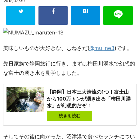
2018/03/30
美味しいものが大好きな、むねさだ(
@mu_ne3
)です。
先日家族で静岡旅行に行き、まずは柿田川湧水で幻想的
な富士の湧き水を見学しました。
【静岡】日本三大清流の1つ！富士山
から100万トンが湧き出る「柿田川湧
水」が幻想的だぞ！
続きを読む
そしてその後に向かった、沼津港で食べたランチについ