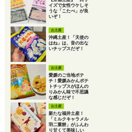
イズで女性ウケしそ
うな「こたべ」が良
いぞ！
お土産
沖縄土産！「天使の
はね」は、音の出な
いチップスだぞ！
お土産
愛媛のご当地ポテ
チ！愛媛みかんポテ
トチップスがほんの
りみかん味で不思議
な感じだぞ！
お土産
新たな福井土産！
「ミルクキャラメル
羽二重餅」がふんわ
り甘くて美味しい