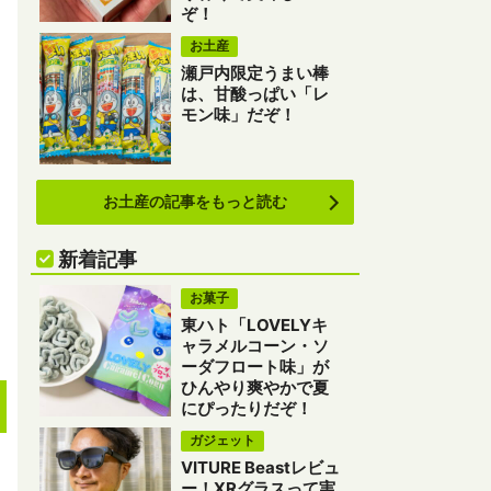
ぞ！
お土産
瀬戸内限定うまい棒
は、甘酸っぱい「レ
モン味」だぞ！
お土産の記事をもっと読む
新着記事
お菓子
東ハト「LOVELYキ
ャラメルコーン・ソ
ーダフロート味」が
ひんやり爽やかで夏
にぴったりだぞ！
ガジェット
VITURE Beastレビュ
ー！XRグラスって実