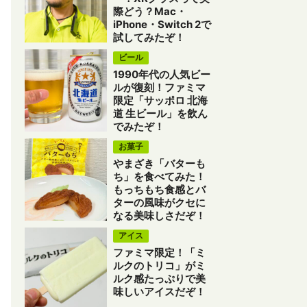
際どう？Mac・
iPhone・Switch 2で
試してみたぞ！
ビール
1990年代の人気ビー
ルが復刻！ファミマ
限定「サッポロ 北海
道 生ビール」を飲ん
でみたぞ！
お菓子
やまざき「バターも
ち」を食べてみた！
もっちもち食感とバ
ターの風味がクセに
なる美味しさだぞ！
アイス
ファミマ限定！「ミ
ルクのトリコ」がミ
ルク感たっぷりで美
味しいアイスだぞ！