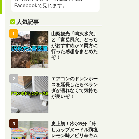
Facebookで見れます。
人気記事
山梨観光「鳴沢氷穴」
と「富岳風穴」どっち
がおすすめか？両方に
行った感想をまとめた
ぞ！
エアコンのドレンホー
スを延長したらベラン
ダが濡れなくて気持ち
が良いぞ！
史上初！冷水5分「冷
しカップヌードル鶏塩
レモン味／ピリ辛キム