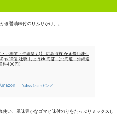
「かき醤油味付のりふりかけ」。
北・北海道・沖縄除く)】 広島海苔 かき醤油味付
50g×10個 牡蠣 しょうゆ 海苔 【北海道・沖縄送
北送料400円】
Amazon
Yahooショッピング
0%使い、風味豊かなゴマと味付のりをたっぷりミックスし