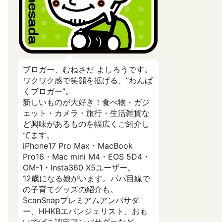
ブロガー、むねさだ よしろうです。
ワクワク感で笑顔を拡げる、”わんぱ
くブロガー”。
新しいものが大好き！食べ物・ガジ
ェット・カメラ・旅行・生活雑貨な
ど興味があるものを幅広くご紹介し
てます。
iPhone17 Pro Max・MacBook
Pro16・Mac mini M4・EOS 5D4・
OM-1・Insta360 X5ユーザー。
12歳になる娘がいます。パパ目線で
の子育てグッズの紹介も。
ScanSnapプレミアムアンバサダ
ー、HHKBエバンジェリスト、おも