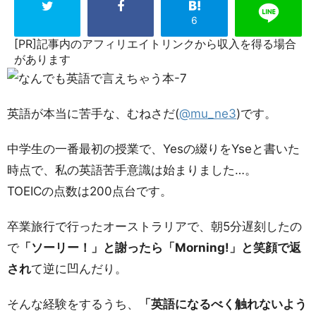
6
[PR]記事内のアフィリエイトリンクから収入を得る場合
があります
英語が本当に苦手な、むねさだ(
@mu_ne3
)です。
中学生の一番最初の授業で、Yesの綴りをYseと書いた
時点で、私の英語苦手意識は始まりました…。
TOEICの点数は200点台です。
卒業旅行で行ったオーストラリアで、朝5分遅刻したの
で
「ソーリー！」と謝ったら「Morning!」と笑顔で返
され
て逆に凹んだり。
そんな経験をするうち、
「英語になるべく触れないよう