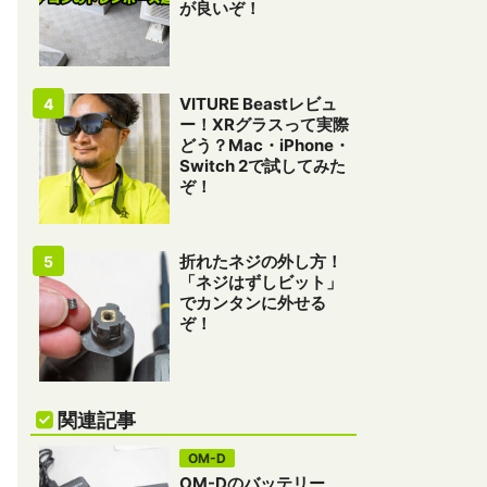
が良いぞ！
VITURE Beastレビュ
ー！XRグラスって実際
どう？Mac・iPhone・
Switch 2で試してみた
ぞ！
折れたネジの外し方！
「ネジはずしビット」
でカンタンに外せる
ぞ！
関連記事
OM-D
OM-Dのバッテリー