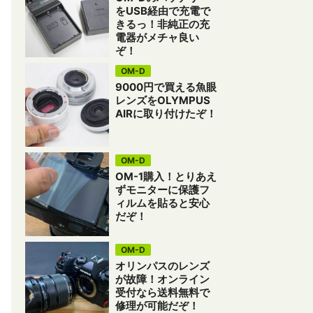
をUSB経由で充電で
きるっ！非純正の充
電器がメチャ良い
ぞ！
OM-D
9000円で買える魚眼
レンズをOLYMPUS
AIRに取り付けたぞ！
OM-D
OM-1購入！とりあえ
ずモニターに保護フ
ィルムを貼ると安心
だぞ！
OM-D
オリンパスのレンズ
が故障！オンライン
受付なら送料無料で
修理が可能だぞ！