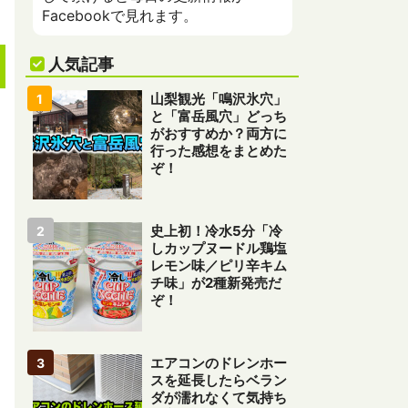
Facebookで見れます。
人気記事
山梨観光「鳴沢氷穴」
と「富岳風穴」どっち
がおすすめか？両方に
行った感想をまとめた
ぞ！
史上初！冷水5分「冷
しカップヌードル鶏塩
レモン味／ピリ辛キム
チ味」が2種新発売だ
ぞ！
エアコンのドレンホー
スを延長したらベラン
ダが濡れなくて気持ち