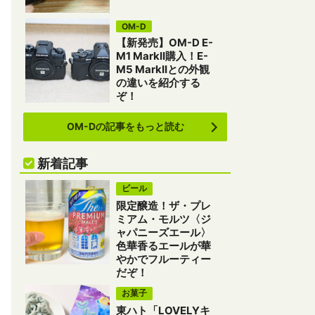
OM-D
【新発売】OM-D E-
M1 MarkII購入！E-
M5 MarkIIとの外観
の違いを紹介する
ぞ！
OM-Dの記事をもっと読む
新着記事
ビール
限定醸造！ザ・プレ
ミアム・モルツ〈ジ
ャパニーズエール〉
色華香るエールが華
やかでフルーティー
だぞ！
お菓子
東ハト「LOVELYキ