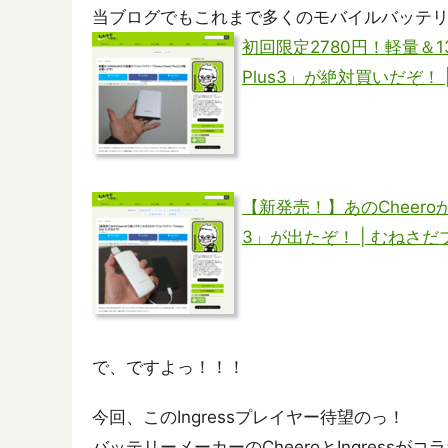
当ブログでもこれまで多くのモバイルバッテ
初回限定2780円！軽量＆13
Plus3」が絶対買いだぞ！
【新発売！】あのCheero
3」が出たぞ！ | むねさだ
で、ですよっ！！！
今回、このIngressプレイヤー待望のっ！
バッテリーメーカーのCheeroとIngressが