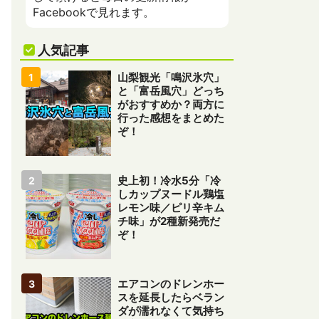
Facebookで見れます。
人気記事
山梨観光「鳴沢氷穴」
と「富岳風穴」どっち
がおすすめか？両方に
行った感想をまとめた
ぞ！
史上初！冷水5分「冷
しカップヌードル鶏塩
レモン味／ピリ辛キム
チ味」が2種新発売だ
ぞ！
エアコンのドレンホー
スを延長したらベラン
ダが濡れなくて気持ち