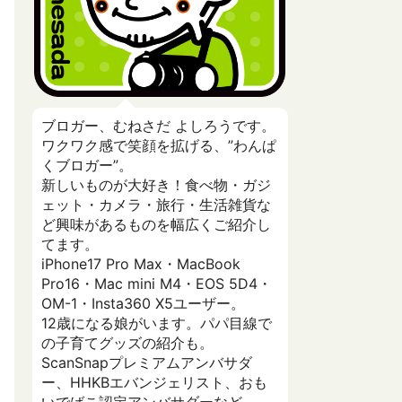
ブロガー、むねさだ よしろうです。
ワクワク感で笑顔を拡げる、”わんぱ
くブロガー”。
新しいものが大好き！食べ物・ガジ
ェット・カメラ・旅行・生活雑貨な
ど興味があるものを幅広くご紹介し
てます。
iPhone17 Pro Max・MacBook
Pro16・Mac mini M4・EOS 5D4・
OM-1・Insta360 X5ユーザー。
12歳になる娘がいます。パパ目線で
の子育てグッズの紹介も。
ScanSnapプレミアムアンバサダ
ー、HHKBエバンジェリスト、おも