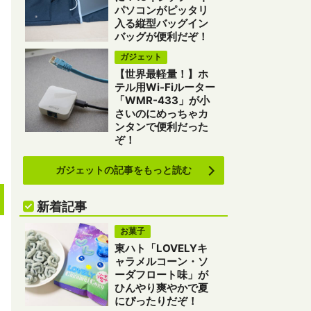
パソコンがピッタリ
入る縦型バッグイン
バッグが便利だぞ！
ガジェット
【世界最軽量！】ホ
テル用Wi-Fiルーター
「WMR-433」が小
さいのにめっちゃカ
ンタンで便利だった
ぞ！
ガジェットの記事をもっと読む
新着記事
お菓子
東ハト「LOVELYキ
ャラメルコーン・ソ
ーダフロート味」が
ひんやり爽やかで夏
にぴったりだぞ！