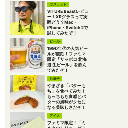
ガジェット
VITURE Beastレビュ
ー！XRグラスって実
際どう？Mac・
iPhone・Switch 2で
試してみたぞ！
ビール
1990年代の人気ビー
ルが復刻！ファミマ
限定「サッポロ 北海
道 生ビール」を飲ん
でみたぞ！
お菓子
やまざき「バターも
ち」を食べてみた！
もっちもち食感とバ
ターの風味がクセに
なる美味しさだぞ！
アイス
ファミマ限定！「ミ