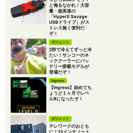
と侮るなかれ！大容
量・超高速の
「HyperX Savage
USBドライブ」がス
トレス無く便利だ
ぞ！
ガジェット
2秒で冷えてずっと冷
たい！サンコーのネ
ッククーラーにバッ
テリー搭載モデルが
登場だぞ！
Ingress
【Ingress】始めてち
ょうど１ヶ月でレベ
ル8になったぞ！
ガジェット
テレワークのおとも
に！13インチノート