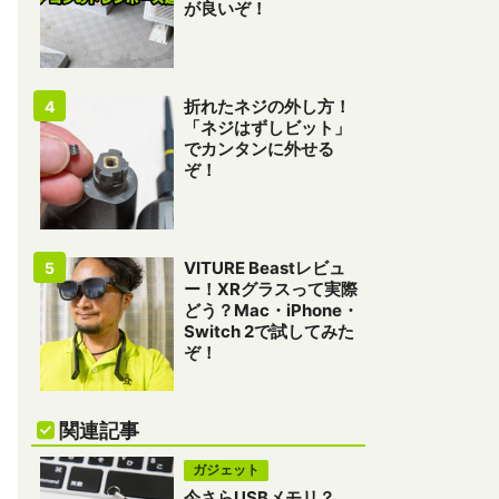
が良いぞ！
折れたネジの外し方！
「ネジはずしビット」
でカンタンに外せる
ぞ！
VITURE Beastレビュ
ー！XRグラスって実際
どう？Mac・iPhone・
Switch 2で試してみた
ぞ！
関連記事
ガジェット
今さらUSBメモリ？