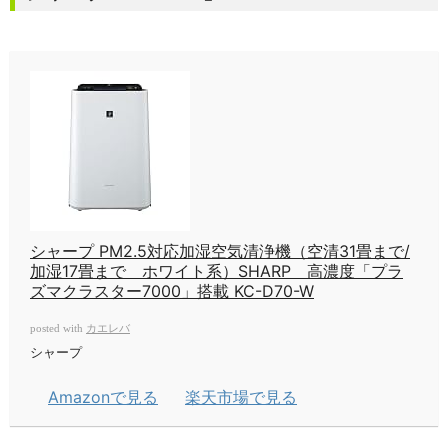
シャープ PM2.5対応加湿空気清浄機（空清31畳まで/
加湿17畳まで ホワイト系）SHARP 高濃度「プラ
ズマクラスター7000」搭載 KC-D70-W
カエレバ
posted with
シャープ
Amazonで見る
楽天市場で見る