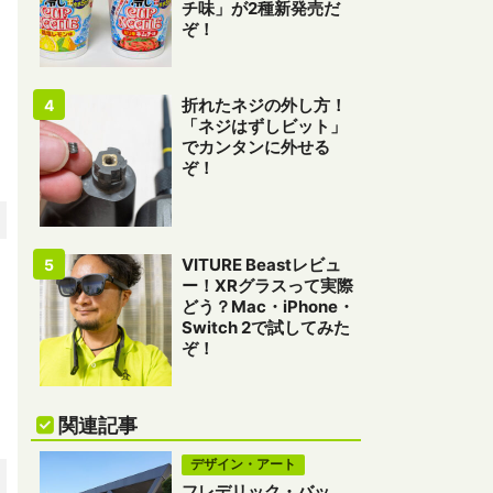
チ味」が2種新発売だ
ぞ！
折れたネジの外し方！
「ネジはずしビット」
でカンタンに外せる
ぞ！
VITURE Beastレビュ
ー！XRグラスって実際
どう？Mac・iPhone・
Switch 2で試してみた
ぞ！
関連記事
デザイン・アート
フレデリック・バッ