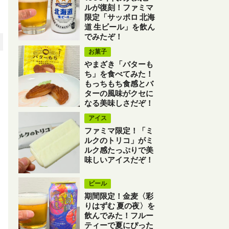
ルが復刻！ファミマ
限定「サッポロ 北海
道 生ビール」を飲ん
でみたぞ！
お菓子
やまざき「バターも
ち」を食べてみた！
もっちもち食感とバ
ターの風味がクセに
なる美味しさだぞ！
アイス
ファミマ限定！「ミ
ルクのトリコ」がミ
ルク感たっぷりで美
味しいアイスだぞ！
ビール
期間限定！金麦〈彩
りはずむ 夏の夜〉を
飲んでみた！フルー
ティーで夏にぴった