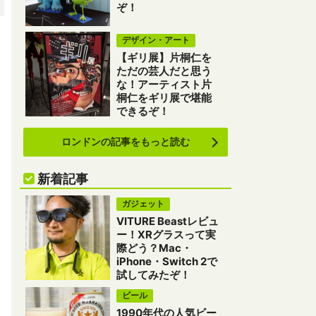
ぞ！
デザイン・アート
【ギリ展】片桐仁を
ただの芸人だと思う
な！アーティスト片
桐仁をギリ展で堪能
できるぞ！
ロンドンの記事をもっと読む
新着記事
ガジェット
VITURE Beastレビュ
ー！XRグラスって実
際どう？Mac・
iPhone・Switch 2で
試してみたぞ！
ビール
1990年代の人気ビー