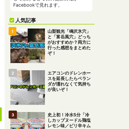
Facebookで見れます。
人気記事
山梨観光「鳴沢氷穴」
と「富岳風穴」どっち
がおすすめか？両方に
行った感想をまとめた
ぞ！
エアコンのドレンホー
スを延長したらベラン
ダが濡れなくて気持ち
が良いぞ！
史上初！冷水5分「冷
しカップヌードル鶏塩
レモン味／ピリ辛キム