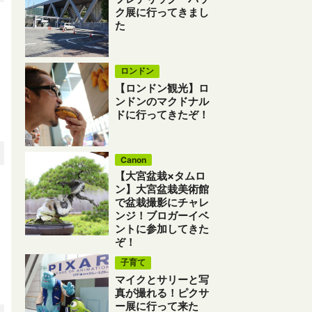
ク展に行ってきまし
た
ロンドン
【ロンドン観光】ロ
ンドンのマクドナル
ドに行ってきたぞ！
Canon
【大宮盆栽×タムロ
ン】大宮盆栽美術館
で盆栽撮影にチャレ
ンジ！ブロガーイベ
ントに参加してきた
ぞ！
子育て
マイクとサリーと写
真が撮れる！ピクサ
ー展に行って来た