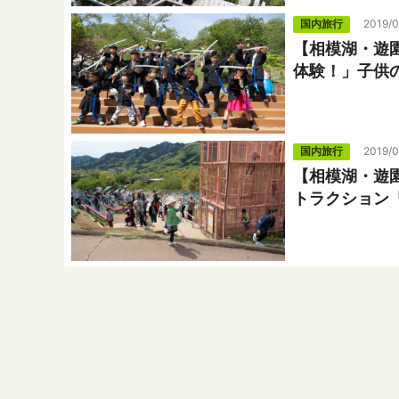
国内旅行
2019/0
【相模湖・遊
体験！」子供
国内旅行
2019/
【相模湖・遊
トラクション