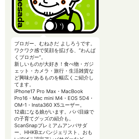
ブロガー、むねさだ よしろうです。
ワクワク感で笑顔を拡げる、”わんぱ
くブロガー”。
新しいものが大好き！食べ物・ガジ
ェット・カメラ・旅行・生活雑貨な
ど興味があるものを幅広くご紹介し
てます。
iPhone17 Pro Max・MacBook
Pro16・Mac mini M4・EOS 5D4・
OM-1・Insta360 X5ユーザー。
12歳になる娘がいます。パパ目線で
の子育てグッズの紹介も。
ScanSnapプレミアムアンバサダ
ー、HHKBエバンジェリスト、おも