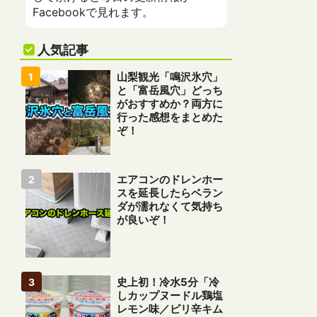
Facebookで見れます。
人気記事
山梨観光「鳴沢氷穴」
と「富岳風穴」どっち
がおすすめか？両方に
行った感想をまとめた
ぞ！
エアコンのドレンホー
スを延長したらベラン
ダが濡れなくて気持ち
が良いぞ！
史上初！冷水5分「冷
しカップヌードル鶏塩
レモン味／ピリ辛キム