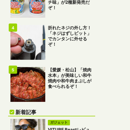
チ味」が2種新発売だ
ぞ！
折れたネジの外し方！
「ネジはずしビット」
でカンタンに外せる
ぞ！
【愛媛・松山】「焼肉
水本」が美味しい和牛
焼肉や和牛肉まぶしが
食べられるぞ！
新着記事
ガジェット
VITURE Beastレビュ