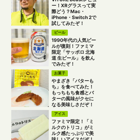
ー！XRグラスって実
際どう？Mac・
iPhone・Switch 2で
試してみたぞ！
ビール
1990年代の人気ビー
ルが復刻！ファミマ
限定「サッポロ 北海
道 生ビール」を飲ん
でみたぞ！
お菓子
やまざき「バターも
ち」を食べてみた！
もっちもち食感とバ
ターの風味がクセに
なる美味しさだぞ！
アイス
ファミマ限定！「ミ
ルクのトリコ」がミ
ルク感たっぷりで美
味しいアイスだぞ！