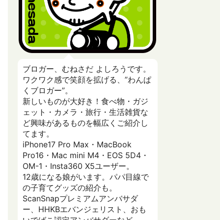
ブロガー、むねさだ よしろうです。
ワクワク感で笑顔を拡げる、”わんぱ
くブロガー”。
新しいものが大好き！食べ物・ガジ
ェット・カメラ・旅行・生活雑貨な
ど興味があるものを幅広くご紹介し
てます。
iPhone17 Pro Max・MacBook
Pro16・Mac mini M4・EOS 5D4・
OM-1・Insta360 X5ユーザー。
12歳になる娘がいます。パパ目線で
の子育てグッズの紹介も。
ScanSnapプレミアムアンバサダ
ー、HHKBエバンジェリスト、おも