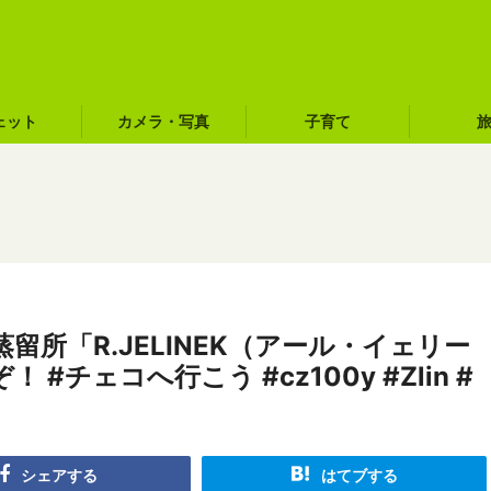
ェット
カメラ・写真
子育て
所「R.JELINEK（アール・イェリー
チェコへ行こう #cz100y #Zlin #
シェアする
はてブする