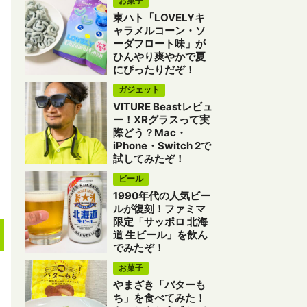
お菓子
東ハト「LOVELYキ
ャラメルコーン・ソ
ーダフロート味」が
ひんやり爽やかで夏
にぴったりだぞ！
ガジェット
VITURE Beastレビュ
ー！XRグラスって実
際どう？Mac・
iPhone・Switch 2で
試してみたぞ！
ビール
1990年代の人気ビー
ルが復刻！ファミマ
限定「サッポロ 北海
道 生ビール」を飲ん
でみたぞ！
お菓子
やまざき「バターも
ち」を食べてみた！