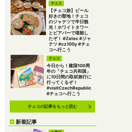
チェコ
【チェコ旅】ビール
好きの聖地！チェコ
のジャテツで半日観
光！ホワイトタワー
とビアバーで堪能し
たぞ！ #Zatec #ジャ
テツ #cz100y #チェ
コへ行こう
チェコ
今日から！建国100周
年の「チェコ共和国」
に10日間の取材旅行に
行ってくるぞ！
#visitCzechRepublic
#チェコへ行こう
チェコの記事をもっと読む
新着記事