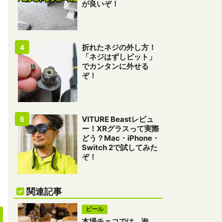
が良いぞ！
折れたネジの外し方！
「ネジはずしビット」
でカンタンに外せる
ぞ！
VITURE Beastレビュ
ー！XRグラスって実際
どう？Mac・iPhone・
Switch 2で試してみた
ぞ！
関連記事
ビール
本場チェコでは、泡