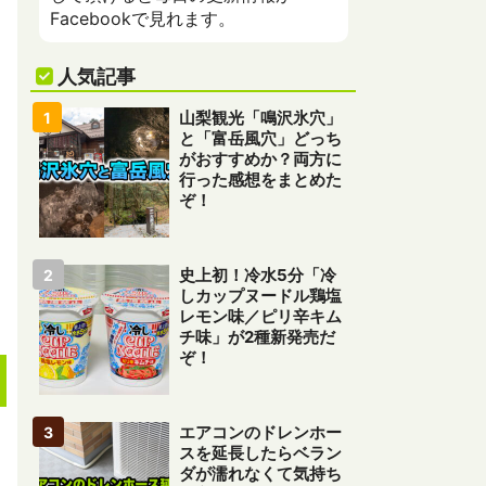
Facebookで見れます。
人気記事
山梨観光「鳴沢氷穴」
と「富岳風穴」どっち
がおすすめか？両方に
行った感想をまとめた
ぞ！
史上初！冷水5分「冷
しカップヌードル鶏塩
レモン味／ピリ辛キム
チ味」が2種新発売だ
ぞ！
エアコンのドレンホー
スを延長したらベラン
ダが濡れなくて気持ち