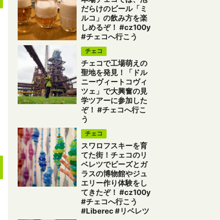
だらけのビール「ミ
ルコ」の飲み方を楽
しめるぞ！ #cz100y
#チェコへ行こう
チェコ
チェコで工場萌えの
聖地を発見！「ドル
ニーヴィートコヴィ
ツェ」で大興奮の見
学ツアーに参加した
ぞ！ #チェコへ行こ
う
チェコ
スワロフスキーを育
てた街！チェコのリ
ベレツでビーズとガ
ラスの博物館やジュ
エリー作り体験をし
てきたぞ！ #cz100y
#チェコへ行こう
#Liberec #リベレツ