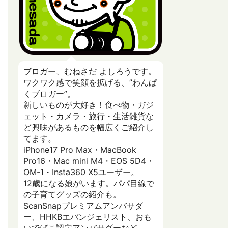
ブロガー、むねさだ よしろうです。
ワクワク感で笑顔を拡げる、”わんぱ
くブロガー”。
新しいものが大好き！食べ物・ガジ
ェット・カメラ・旅行・生活雑貨な
ど興味があるものを幅広くご紹介し
てます。
iPhone17 Pro Max・MacBook
Pro16・Mac mini M4・EOS 5D4・
OM-1・Insta360 X5ユーザー。
12歳になる娘がいます。パパ目線で
の子育てグッズの紹介も。
ScanSnapプレミアムアンバサダ
ー、HHKBエバンジェリスト、おも