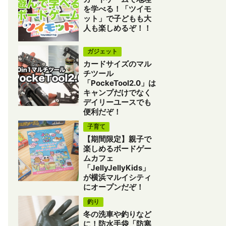
を学べる！「ツイモ
ット」で子どもも大
人も楽しめるぞ！！
ガジェット
カードサイズのマル
チツール
「PockeTool2.0」は
キャンプだけでなく
デイリーユースでも
便利だぞ！
子育て
【期間限定】親子で
楽しめるボードゲー
ムカフェ
「JellyJellyKids」
が横浜マルイシティ
にオープンだぞ！
釣り
冬の洗車や釣りなど
に！防水手袋「防寒