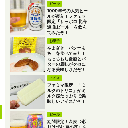
ビール
1990年代の人気ビー
ルが復刻！ファミマ
限定「サッポロ 北海
道 生ビール」を飲ん
でみたぞ！
お菓子
やまざき「バターも
ち」を食べてみた！
もっちもち食感とバ
ターの風味がクセに
なる美味しさだぞ！
アイス
ファミマ限定！「ミ
ルクのトリコ」がミ
ルク感たっぷりで美
味しいアイスだぞ！
ビール
期間限定！金麦〈彩
りはずむ 夏の夜〉を