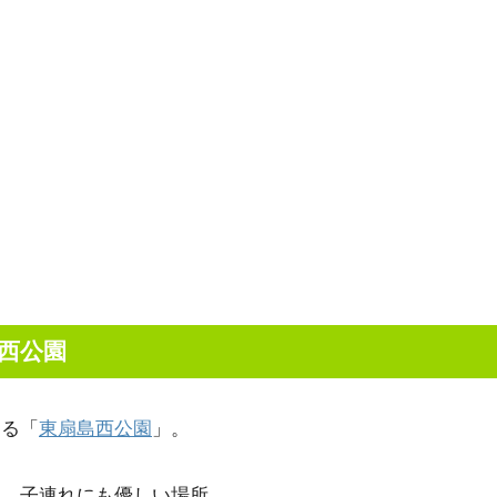
西公園
ある「
東扇島西公園
」。
た、子連れにも優しい場所。