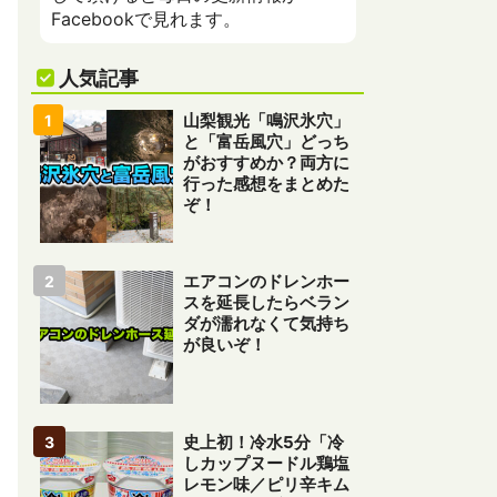
Facebookで見れます。
人気記事
山梨観光「鳴沢氷穴」
と「富岳風穴」どっち
がおすすめか？両方に
行った感想をまとめた
ぞ！
エアコンのドレンホー
スを延長したらベラン
ダが濡れなくて気持ち
が良いぞ！
史上初！冷水5分「冷
しカップヌードル鶏塩
レモン味／ピリ辛キム