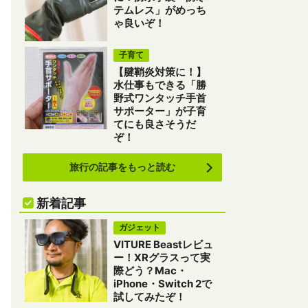
テムレス」がめっち
ゃ良いぞ！
子育て
【腱鞘炎対策に！】
水仕事もできる「勝
野式ワンタッチ手首
サポーター」が子育
てにも良さそうだ
ぞ！
旅行の記事をもっと読む
新着記事
ガジェット
VITURE Beastレビュ
ー！XRグラスって実
際どう？Mac・
iPhone・Switch 2で
試してみたぞ！