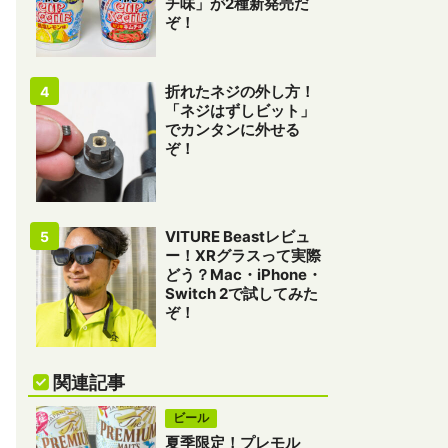
チ味」が2種新発売だ
ぞ！
折れたネジの外し方！
「ネジはずしビット」
でカンタンに外せる
ぞ！
VITURE Beastレビュ
ー！XRグラスって実際
どう？Mac・iPhone・
Switch 2で試してみた
ぞ！
関連記事
ビール
夏季限定！プレモル