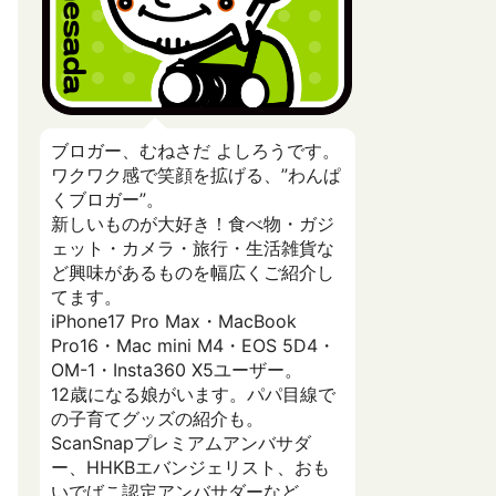
ブロガー、むねさだ よしろうです。
ワクワク感で笑顔を拡げる、”わんぱ
くブロガー”。
新しいものが大好き！食べ物・ガジ
ェット・カメラ・旅行・生活雑貨な
ど興味があるものを幅広くご紹介し
てます。
iPhone17 Pro Max・MacBook
Pro16・Mac mini M4・EOS 5D4・
OM-1・Insta360 X5ユーザー。
12歳になる娘がいます。パパ目線で
の子育てグッズの紹介も。
ScanSnapプレミアムアンバサダ
ー、HHKBエバンジェリスト、おも
いでばこ認定アンバサダーなど。