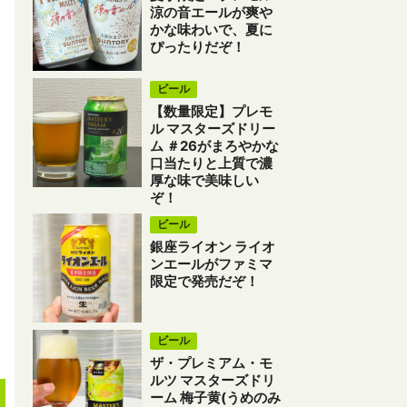
涼の音エールが爽や
かな味わいで、夏に
ぴったりだぞ！
ビール
【数量限定】プレモ
ル マスターズドリー
ム ＃26がまろやかな
口当たりと上質で濃
厚な味で美味しい
ぞ！
ビール
銀座ライオン ライオ
ンエールがファミマ
限定で発売だぞ！
ビール
ザ・プレミアム・モ
ルツ マスターズドリ
ーム 梅子黄(うめのみ