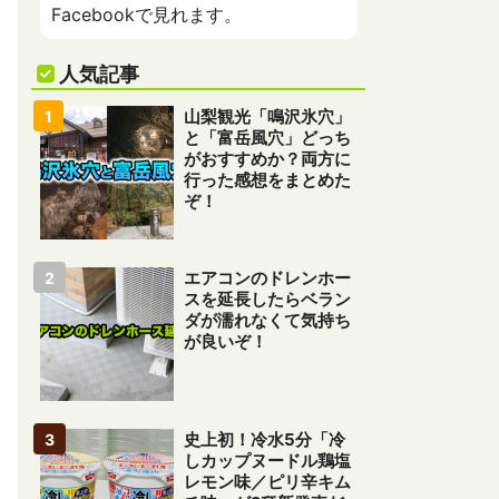
Facebookで見れます。
人気記事
山梨観光「鳴沢氷穴」
と「富岳風穴」どっち
がおすすめか？両方に
行った感想をまとめた
ぞ！
エアコンのドレンホー
スを延長したらベラン
ダが濡れなくて気持ち
が良いぞ！
史上初！冷水5分「冷
しカップヌードル鶏塩
レモン味／ピリ辛キム