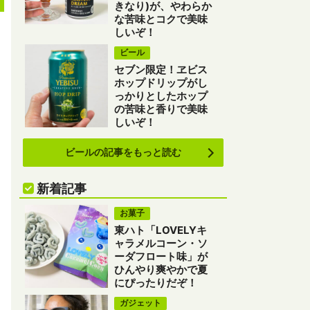
きなり)が、やわらか
な苦味とコクで美味
しいぞ！
ビール
セブン限定！ヱビス
ホップドリップがし
っかりとしたホップ
の苦味と香りで美味
しいぞ！
ビールの記事をもっと読む
新着記事
お菓子
東ハト「LOVELYキ
ャラメルコーン・ソ
ーダフロート味」が
ひんやり爽やかで夏
にぴったりだぞ！
ガジェット