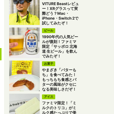
VITURE Beastレビュ
ー！XRグラスって実
際どう？Mac・
iPhone・Switch 2で
試してみたぞ！
ビール
1990年代の人気ビー
ルが復刻！ファミマ
限定「サッポロ 北海
道 生ビール」を飲ん
でみたぞ！
お菓子
やまざき「バターも
ち」を食べてみた！
もっちもち食感とバ
ターの風味がクセに
なる美味しさだぞ！
アイス
ファミマ限定！「ミ
ルクのトリコ」がミ
ルク感たっぷりで美