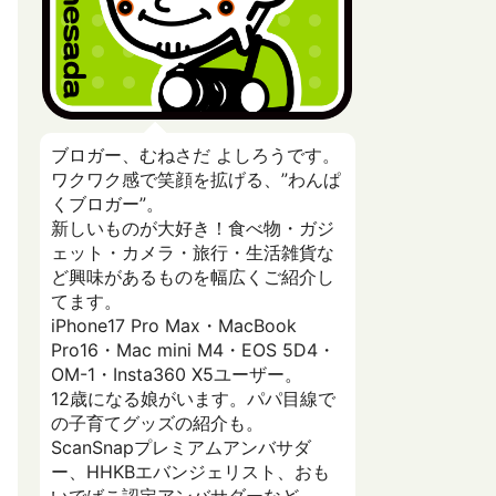
ブロガー、むねさだ よしろうです。
ワクワク感で笑顔を拡げる、”わんぱ
くブロガー”。
新しいものが大好き！食べ物・ガジ
ェット・カメラ・旅行・生活雑貨な
ど興味があるものを幅広くご紹介し
てます。
iPhone17 Pro Max・MacBook
Pro16・Mac mini M4・EOS 5D4・
OM-1・Insta360 X5ユーザー。
12歳になる娘がいます。パパ目線で
の子育てグッズの紹介も。
ScanSnapプレミアムアンバサダ
ー、HHKBエバンジェリスト、おも