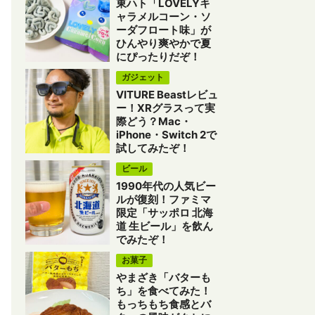
東ハト「LOVELYキ
ャラメルコーン・ソ
ーダフロート味」が
ひんやり爽やかで夏
にぴったりだぞ！
ガジェット
VITURE Beastレビュ
ー！XRグラスって実
際どう？Mac・
iPhone・Switch 2で
試してみたぞ！
ビール
1990年代の人気ビー
ルが復刻！ファミマ
限定「サッポロ 北海
道 生ビール」を飲ん
でみたぞ！
お菓子
やまざき「バターも
ち」を食べてみた！
もっちもち食感とバ