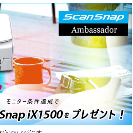
だ(
@mu_ne3
)です。