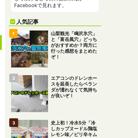
Facebookで見れます。
人気記事
山梨観光「鳴沢氷穴」
と「富岳風穴」どっち
がおすすめか？両方に
行った感想をまとめた
ぞ！
エアコンのドレンホー
スを延長したらベラン
ダが濡れなくて気持ち
が良いぞ！
史上初！冷水5分「冷
しカップヌードル鶏塩
レモン味／ピリ辛キム