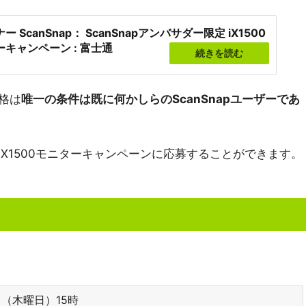
ー ScanSnap： ScanSnapアンバサダー限定 iX1500
キャンペーン : 富士通
続きを読む
資格は
唯一の条件は既に何かしらのScanSnapユーザーであ
のiX1500モニターキャンペーンに応募することができます。
日（木曜日）15時