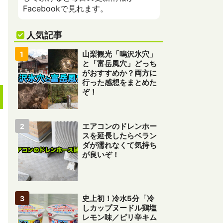
Facebookで見れます。
人気記事
山梨観光「鳴沢氷穴」
と「富岳風穴」どっち
がおすすめか？両方に
行った感想をまとめた
ぞ！
エアコンのドレンホー
スを延長したらベラン
ダが濡れなくて気持ち
が良いぞ！
史上初！冷水5分「冷
しカップヌードル鶏塩
レモン味／ピリ辛キム