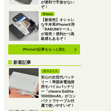
が便利で手放せない
ぞ！
iPhone
【新発売】オシャレ
な牛本革iPhoneX用
「RAKUNIケース」
が発売！便利かつ高
級感もあるぞ！
iPhoneの記事をもっと読む
新着記事
ガジェット
安心の次世代バッテ
リー！準固体電池採
用モバイルバッテリ
ー「cheero Solitta
10000mAh」がコン
パクトでケーブル付
属で使いやすいぞ！