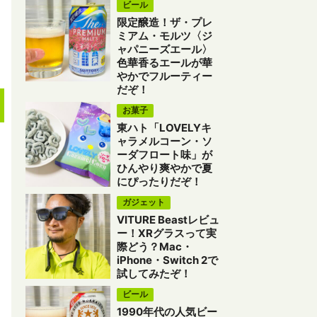
ビール
限定醸造！ザ・プレ
ミアム・モルツ〈ジ
ャパニーズエール〉
色華香るエールが華
やかでフルーティー
だぞ！
お菓子
東ハト「LOVELYキ
ャラメルコーン・ソ
ーダフロート味」が
ひんやり爽やかで夏
にぴったりだぞ！
ガジェット
VITURE Beastレビュ
ー！XRグラスって実
際どう？Mac・
iPhone・Switch 2で
試してみたぞ！
ビール
1990年代の人気ビー