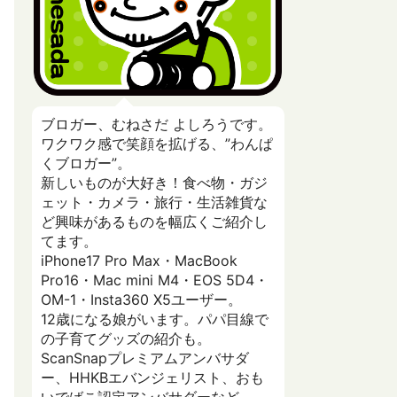
ブロガー、むねさだ よしろうです。
ワクワク感で笑顔を拡げる、”わんぱ
くブロガー”。
新しいものが大好き！食べ物・ガジ
ェット・カメラ・旅行・生活雑貨な
ど興味があるものを幅広くご紹介し
てます。
iPhone17 Pro Max・MacBook
Pro16・Mac mini M4・EOS 5D4・
OM-1・Insta360 X5ユーザー。
12歳になる娘がいます。パパ目線で
の子育てグッズの紹介も。
ScanSnapプレミアムアンバサダ
ー、HHKBエバンジェリスト、おも