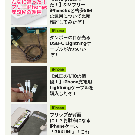
た！】SIMフリー
iPhone6sと格安SIM
の運用について比較
検討してみたぞ！
iPhone
ダンボーの目が光る
USB-C Lightningケ
ーブルがかわいい
ぞ！
iPhone
【純正の1/10の値
段！】iPhone充電用
Lightningケーブルを
購入したぞ！
iPhone
フリップが背面
に！？お財布になる
iPhoneケース
「RAKUNI」！これ