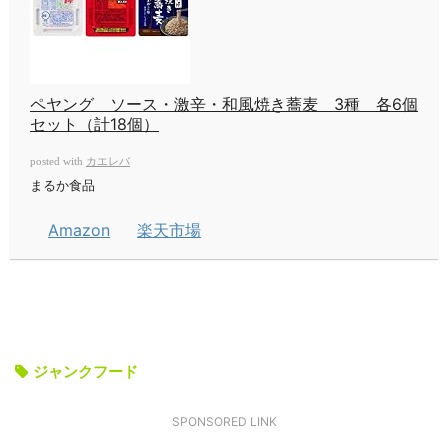
ペヤング ソース・激辛・和風焼き蕎麦 3種 各6個
セット（計18個）
カエレバ
posted with
まるか食品
Amazon
楽天市場
ジャンクフード
SPONSORED LINK