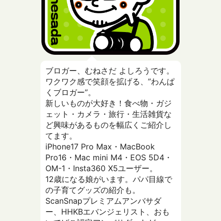
ブロガー、むねさだ よしろうです。
ワクワク感で笑顔を拡げる、”わんぱ
くブロガー”。
新しいものが大好き！食べ物・ガジ
ェット・カメラ・旅行・生活雑貨な
ど興味があるものを幅広くご紹介し
てます。
iPhone17 Pro Max・MacBook
Pro16・Mac mini M4・EOS 5D4・
OM-1・Insta360 X5ユーザー。
12歳になる娘がいます。パパ目線で
の子育てグッズの紹介も。
ScanSnapプレミアムアンバサダ
ー、HHKBエバンジェリスト、おも