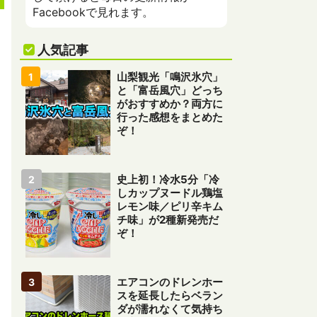
Facebookで見れます。
人気記事
山梨観光「鳴沢氷穴」
と「富岳風穴」どっち
がおすすめか？両方に
行った感想をまとめた
ぞ！
史上初！冷水5分「冷
しカップヌードル鶏塩
レモン味／ピリ辛キム
チ味」が2種新発売だ
ぞ！
エアコンのドレンホー
スを延長したらベラン
ダが濡れなくて気持ち