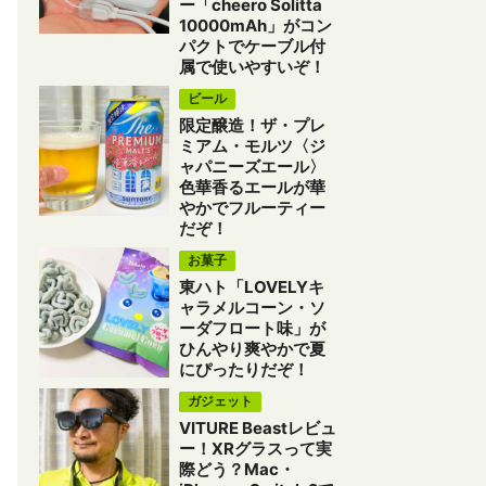
ー「cheero Solitta
10000mAh」がコン
パクトでケーブル付
属で使いやすいぞ！
ビール
限定醸造！ザ・プレ
ミアム・モルツ〈ジ
ャパニーズエール〉
色華香るエールが華
やかでフルーティー
だぞ！
お菓子
東ハト「LOVELYキ
ャラメルコーン・ソ
ーダフロート味」が
ひんやり爽やかで夏
にぴったりだぞ！
ガジェット
VITURE Beastレビュ
ー！XRグラスって実
際どう？Mac・