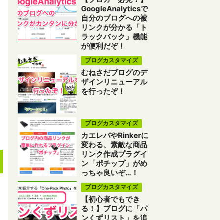
GoogleAnalyticsで
自分のブログへの被
リンクが分かる「ト
ラックバック」機能
が便利だぞ！
ブログカスタマイズ
むねさだブログのデ
ザインリニューアル
を行ったぞ！
ブログカスタマイズ
カエレバやRinkerに
変わる、素敵な商品
リンク作成プラグイ
ン「ポチップ」がめ
っちゃ良いぞ…！
ブログカスタマイズ
【初心者でもでき
る！】ブログに「パ
ンくずリスト」を追