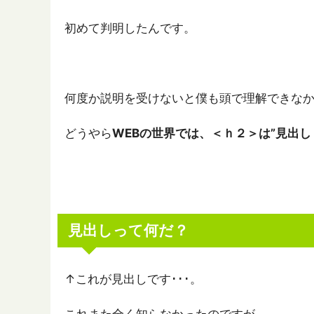
初めて判明したんです。
何度か説明を受けないと僕も頭で理解できな
どうやら
WEBの世界では、＜ｈ２＞は”見出し
見出しって何だ？
↑これが見出しです･･･。