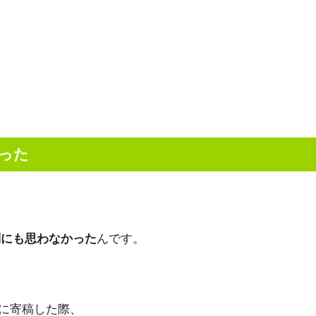
った
問にも思わなかった
んです。
に寄稿した際、