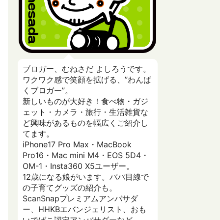
ブロガー、むねさだ よしろうです。
ワクワク感で笑顔を拡げる、”わんぱ
くブロガー”。
新しいものが大好き！食べ物・ガジ
ェット・カメラ・旅行・生活雑貨な
ど興味があるものを幅広くご紹介し
てます。
iPhone17 Pro Max・MacBook
Pro16・Mac mini M4・EOS 5D4・
OM-1・Insta360 X5ユーザー。
12歳になる娘がいます。パパ目線で
の子育てグッズの紹介も。
ScanSnapプレミアムアンバサダ
ー、HHKBエバンジェリスト、おも