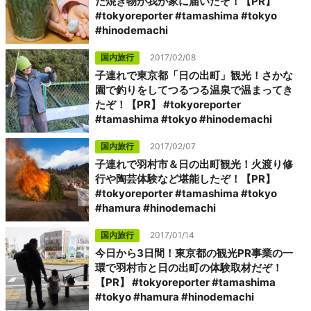
た焼き物が我が家に届いたぞ！【PR】
#tokyoreporter #tamashima #tokyo
#hinodemachi
国内旅行
2017/02/08
子連れで東京都「日の出町」観光！さかな
園で釣りをしてつるつる温泉で温まってき
たぞ！【PR】 #tokyoreporter
#tamashima #tokyo #hinodemachi
国内旅行
2017/02/07
子連れで羽村市＆日の出町観光！火渡り修
行や陶芸体験など堪能したぞ！【PR】
#tokyoreporter #tamashima #tokyo
#hamura #hinodemachi
国内旅行
2017/01/14
今日から3日間！東京都の観光PR事業の一
環で羽村市と日の出町の体験取材だぞ！
【PR】 #tokyoreporter #tamashima
#tokyo #hamura #hinodemachi