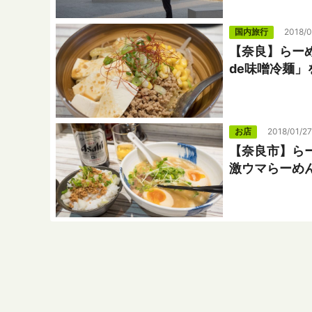
国内旅行
2018/0
【奈良】らー
de味噌冷麺
お店
2018/01/27
【奈良市】ら
激ウマらーめ