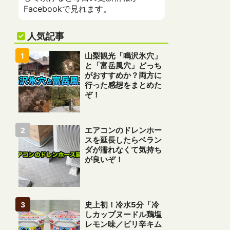
Facebookで見れます。
人気記事
山梨観光「鳴沢氷穴」
と「富岳風穴」どっち
がおすすめか？両方に
行った感想をまとめた
ぞ！
エアコンのドレンホー
スを延長したらベラン
ダが濡れなくて気持ち
が良いぞ！
史上初！冷水5分「冷
しカップヌードル鶏塩
レモン味／ピリ辛キム