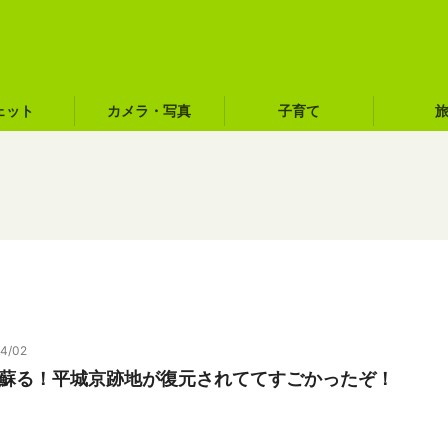
ェット
カメラ・写真
子育て
04/02
りに蘇る！平城京跡地が復元されててすごかったぞ！