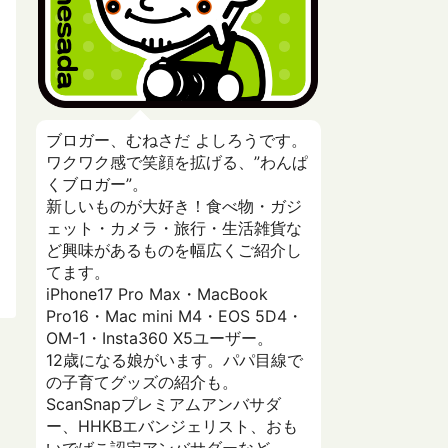
ブロガー、むねさだ よしろうです。
ワクワク感で笑顔を拡げる、”わんぱ
くブロガー”。
新しいものが大好き！食べ物・ガジ
ェット・カメラ・旅行・生活雑貨な
ど興味があるものを幅広くご紹介し
てます。
iPhone17 Pro Max・MacBook
Pro16・Mac mini M4・EOS 5D4・
OM-1・Insta360 X5ユーザー。
12歳になる娘がいます。パパ目線で
の子育てグッズの紹介も。
ScanSnapプレミアムアンバサダ
ー、HHKBエバンジェリスト、おも