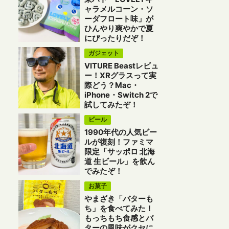
ャラメルコーン・ソ
ーダフロート味」が
ひんやり爽やかで夏
にぴったりだぞ！
ガジェット
VITURE Beastレビュ
ー！XRグラスって実
際どう？Mac・
iPhone・Switch 2で
試してみたぞ！
ビール
1990年代の人気ビー
ルが復刻！ファミマ
限定「サッポロ 北海
道 生ビール」を飲ん
でみたぞ！
お菓子
やまざき「バターも
ち」を食べてみた！
もっちもち食感とバ
ターの風味がクセに