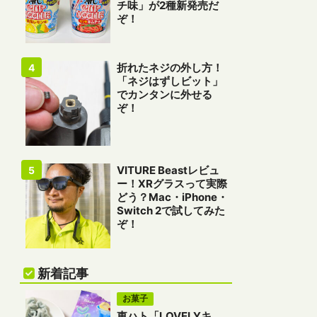
チ味」が2種新発売だ
ぞ！
折れたネジの外し方！
「ネジはずしビット」
でカンタンに外せる
ぞ！
VITURE Beastレビュ
ー！XRグラスって実際
どう？Mac・iPhone・
Switch 2で試してみた
ぞ！
新着記事
お菓子
東ハト「LOVELYキ