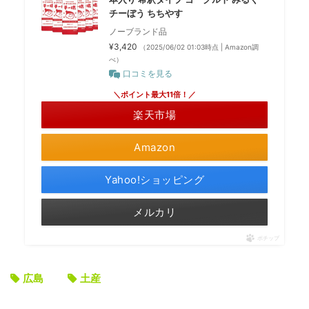
チーぼう ちちやす
ノーブランド品
¥3,420
（2025/06/02 01:03時点 | Amazon調
べ）
口コミを見る
＼ポイント最大11倍！／
楽天市場
Amazon
Yahoo!ショッピング
メルカリ
ポチップ
広島
土産