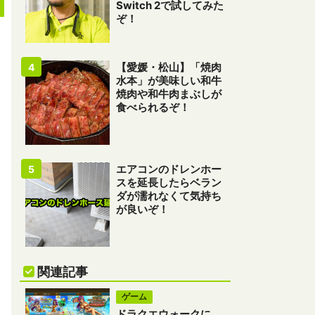
Switch 2で試してみた
ぞ！
【愛媛・松山】「焼肉
水本」が美味しい和牛
焼肉や和牛肉まぶしが
食べられるぞ！
エアコンのドレンホー
スを延長したらベラン
ダが濡れなくて気持ち
が良いぞ！
関連記事
ゲーム
ドラクエウォークに