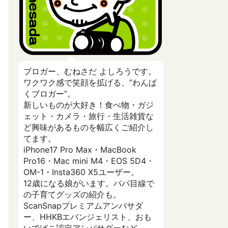
ブロガー、むねさだ よしろうです。
ワクワク感で笑顔を拡げる、”わんぱ
くブロガー”。
新しいものが大好き！食べ物・ガジ
ェット・カメラ・旅行・生活雑貨な
ど興味があるものを幅広くご紹介し
てます。
iPhone17 Pro Max・MacBook
Pro16・Mac mini M4・EOS 5D4・
OM-1・Insta360 X5ユーザー。
12歳になる娘がいます。パパ目線で
の子育てグッズの紹介も。
ScanSnapプレミアムアンバサダ
ー、HHKBエバンジェリスト、おも