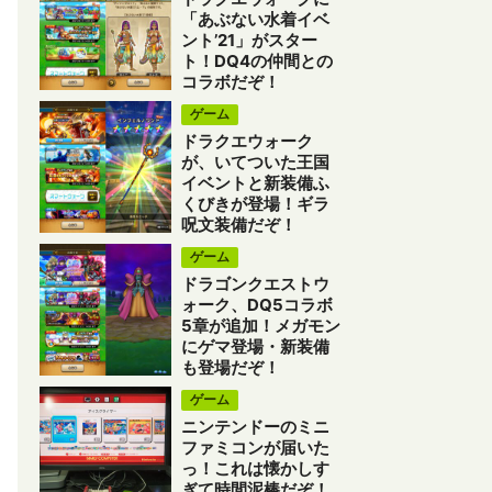
「あぶない水着イベ
ント’21」がスター
ト！DQ4の仲間との
コラボだぞ！
ゲーム
ドラクエウォーク
が、いてついた王国
イベントと新装備ふ
くびきが登場！ギラ
呪文装備だぞ！
ゲーム
ドラゴンクエストウ
ォーク、DQ5コラボ
5章が追加！メガモン
にゲマ登場・新装備
も登場だぞ！
ゲーム
ニンテンドーのミニ
ファミコンが届いた
っ！これは懐かしす
ぎて時間泥棒だぞ！