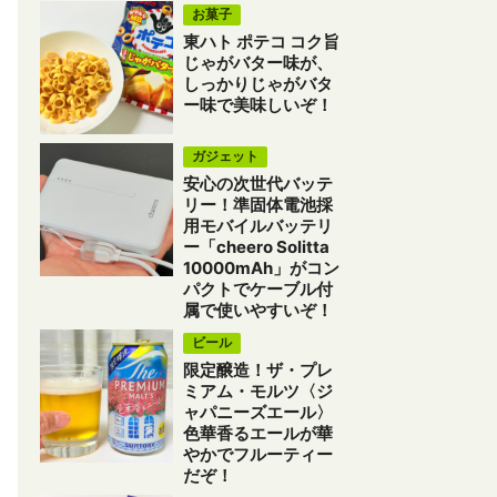
お菓子
東ハト ポテコ コク旨
じゃがバター味が、
しっかりじゃがバタ
ー味で美味しいぞ！
ガジェット
安心の次世代バッテ
リー！準固体電池採
用モバイルバッテリ
ー「cheero Solitta
10000mAh」がコン
パクトでケーブル付
属で使いやすいぞ！
ビール
限定醸造！ザ・プレ
ミアム・モルツ〈ジ
ャパニーズエール〉
色華香るエールが華
やかでフルーティー
だぞ！