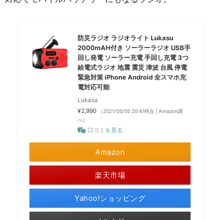
防災ラジオ ラジオライト Lukasu
2000mAH付き ソーラーラジオ USB手
回し発電 ソーラー充電 手回し充電 3つ
給電式ラジオ 地震 震災 津波 台風 停電
緊急対策 iPhone Android 全スマホ充
電対応可能
Lukasa
¥2,990
（2021/05/05 20:41時点 | Amazon調
べ）
口コミを見る
Amazon
楽天市場
Yahoo!ショッピング