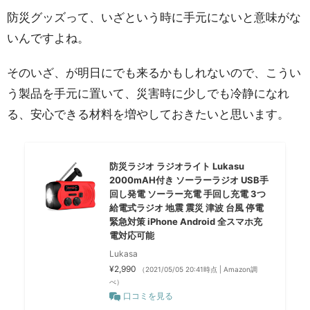
防災グッズって、いざという時に手元にないと意味がな
いんですよね。
そのいざ、が明日にでも来るかもしれないので、こうい
う製品を手元に置いて、災害時に少しでも冷静になれ
る、安心できる材料を増やしておきたいと思います。
防災ラジオ ラジオライト Lukasu
2000mAH付き ソーラーラジオ USB手
回し発電 ソーラー充電 手回し充電 3つ
給電式ラジオ 地震 震災 津波 台風 停電
緊急対策 iPhone Android 全スマホ充
電対応可能
Lukasa
¥2,990
（2021/05/05 20:41時点 | Amazon調
べ）
口コミを見る