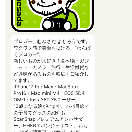
ブロガー、むねさだ よしろうです。
ワクワク感で笑顔を拡げる、”わんぱ
くブロガー”。
新しいものが大好き！食べ物・ガジ
ェット・カメラ・旅行・生活雑貨な
ど興味があるものを幅広くご紹介し
てます。
iPhone17 Pro Max・MacBook
Pro16・Mac mini M4・EOS 5D4・
OM-1・Insta360 X5ユーザー。
12歳になる娘がいます。パパ目線で
の子育てグッズの紹介も。
ScanSnapプレミアムアンバサダ
ー、HHKBエバンジェリスト、おも