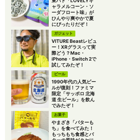
東ハト「LOVELYキ
ャラメルコーン・ソ
ーダフロート味」が
ひんやり爽やかで夏
にぴったりだぞ！
ガジェット
VITURE Beastレビュ
ー！XRグラスって実
際どう？Mac・
iPhone・Switch 2で
試してみたぞ！
ビール
1990年代の人気ビー
ルが復刻！ファミマ
限定「サッポロ 北海
道 生ビール」を飲ん
でみたぞ！
お菓子
やまざき「バターも
ち」を食べてみた！
もっちもち食感とバ