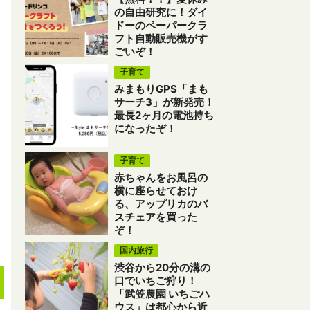
の自由研究に！ダイ
ドーのペーパークラ
フト自動販売機がす
ごいぞ！
子育て
みまもりGPS「まも
サーチ3」が新発売！
最長2ヶ月の電池持ち
になったぞ！
子育て
赤ちゃんをお風呂の
横に座らせておけ
る、アップリカのバ
スチェアを買った
ぞ！
国内旅行
渋谷から20分の溝の
口でいちご狩り！
「武笠農園 いちごハ
ウス」は都心から近