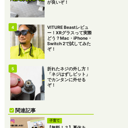
が良いぞ！
VITURE Beastレビュ
ー！XRグラスって実際
どう？Mac・iPhone・
Switch 2で試してみた
ぞ！
折れたネジの外し方！
「ネジはずしビット」
でカンタンに外せる
ぞ！
関連記事
子育て
【無料！？】夏休み