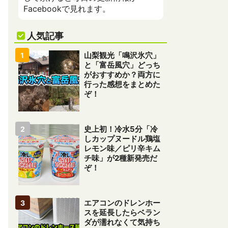
Facebookで見れます。
人気記事
山梨観光「鳴沢氷穴」
と「富岳風穴」どっち
がおすすめか？両方に
行った感想をまとめた
ぞ！
史上初！冷水5分「冷
しカップヌードル鶏塩
レモン味／ピリ辛キム
チ味」が2種新発売だ
ぞ！
エアコンのドレンホー
スを延長したらベラン
ダが濡れなくて気持ち