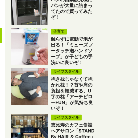
パンが大量に詰まっ
てたので買ってみた
ぞ！
子育て
触らずに電動で泡が
出る！「ミューズ ノ
ータッチ泡ハンドソ
ープ」が子どもの手
洗いに良いぞ！
ライフスタイル
抱き枕じゃなくて抱
かれ枕！？首や肩の
負担を軽減する、U
字の枕「アーチピロ
ーFUN」が気持ち良
いぞ！
ライフスタイル
恵比寿のカフェ併設
ヘアサロン「STAND
By HAIR ＆ Coffee」