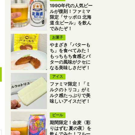
1990年代の人気ビー
ルが復刻！ファミマ
限定「サッポロ 北海
道 生ビール」を飲ん
でみたぞ！
お菓子
やまざき「バターも
ち」を食べてみた！
もっちもち食感とバ
ターの風味がクセに
なる美味しさだぞ！
アイス
ファミマ限定！「ミ
ルクのトリコ」がミ
ルク感たっぷりで美
味しいアイスだぞ！
ビール
期間限定！金麦〈彩
りはずむ 夏の夜〉を
飲んでみた！フルー