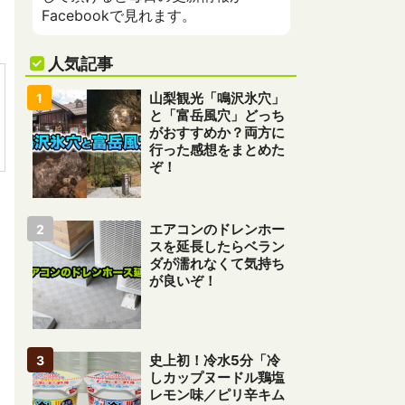
Facebookで見れます。
人気記事
山梨観光「鳴沢氷穴」
と「富岳風穴」どっち
がおすすめか？両方に
行った感想をまとめた
ぞ！
エアコンのドレンホー
スを延長したらベラン
ダが濡れなくて気持ち
が良いぞ！
史上初！冷水5分「冷
しカップヌードル鶏塩
レモン味／ピリ辛キム