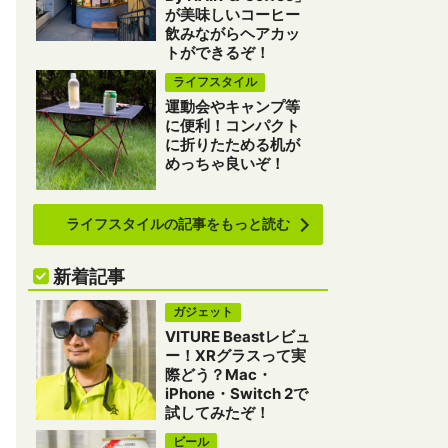
が美味しいコーヒー
飲みながらヘアカッ
トができるぞ！
ライフスタイル
運動会やキャンプ等
に便利！コンパクト
に折りたためる机が
めっちゃ良いぞ！
ライフスタイルの記事をもっと読む
新着記事
ガジェット
VITURE Beastレビュ
ー！XRグラスって実
際どう？Mac・
iPhone・Switch 2で
試してみたぞ！
ビール