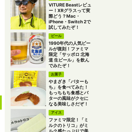
VITURE Beastレビュ
ー！XRグラスって実
際どう？Mac・
iPhone・Switch 2で
試してみたぞ！
ビール
1990年代の人気ビー
ルが復刻！ファミマ
限定「サッポロ 北海
道 生ビール」を飲ん
でみたぞ！
お菓子
やまざき「バターも
ち」を食べてみた！
もっちもち食感とバ
ターの風味がクセに
なる美味しさだぞ！
アイス
ファミマ限定！「ミ
ルクのトリコ」がミ
ルク感たっぷりで美