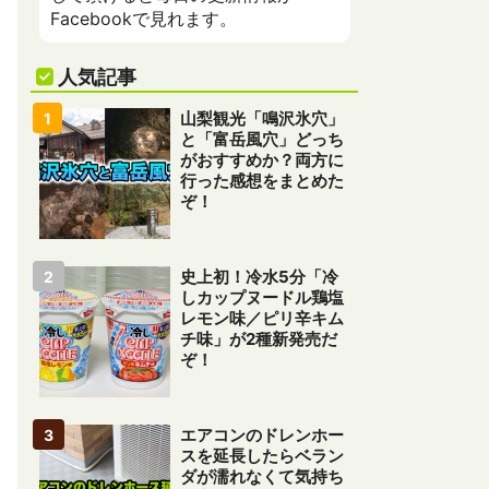
Facebookで見れます。
人気記事
山梨観光「鳴沢氷穴」
と「富岳風穴」どっち
がおすすめか？両方に
行った感想をまとめた
ぞ！
史上初！冷水5分「冷
しカップヌードル鶏塩
レモン味／ピリ辛キム
チ味」が2種新発売だ
ぞ！
エアコンのドレンホー
スを延長したらベラン
ダが濡れなくて気持ち