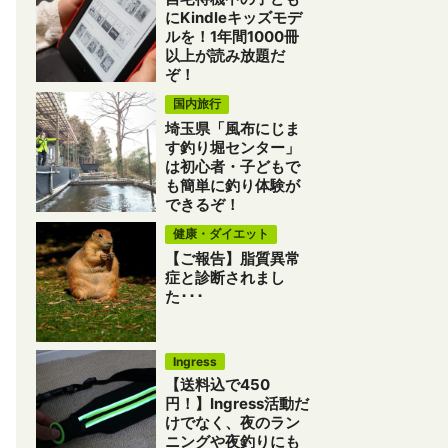
にKindleキッズモデ
ルを！1年間1000冊
以上が読み放題だ
ぞ！
国内旅行
埼玉県「風布にじま
す釣り堀センター」
は初心者・子どもで
も簡単に釣り体験が
できるぞ！
健康・ダイエット
【ご報告】脂質異常
症と診断されまし
た･･･
Ingress
【送料込で450
円！】Ingress活動だ
けでなく、夜のラン
ニングや夜釣りにも