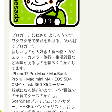
ブロガー、むねさだ よしろうです。
ワクワク感で笑顔を拡げる、”わんぱ
くブロガー”。
新しいものが大好き！食べ物・ガジ
ェット・カメラ・旅行・生活雑貨な
ど興味があるものを幅広くご紹介し
てます。
iPhone17 Pro Max・MacBook
Pro16・Mac mini M4・EOS 5D4・
OM-1・Insta360 X5ユーザー。
12歳になる娘がいます。パパ目線で
の子育てグッズの紹介も。
ScanSnapプレミアムアンバサダ
ー、HHKBエバンジェリスト、おも