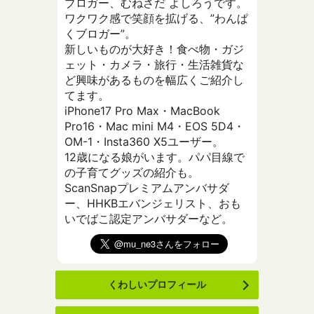
ブロガー、むねさだ よしろうです。
ワクワク感で笑顔を拡げる、”わんぱ
くブロガー”。
新しいものが大好き！食べ物・ガジ
ェット・カメラ・旅行・生活雑貨な
ど興味があるものを幅広くご紹介し
てます。
iPhone17 Pro Max・MacBook
Pro16・Mac mini M4・EOS 5D4・
OM-1・Insta360 X5ユーザー。
12歳になる娘がいます。パパ目線で
の子育てグッズの紹介も。
ScanSnapプレミアムアンバサダ
ー、HHKBエバンジェリスト、おも
いでばこ認定アンバサダーなど。
くわしいプロフィール