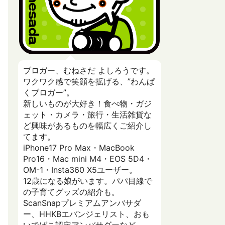
ブロガー、むねさだ よしろうです。
ワクワク感で笑顔を拡げる、”わんぱ
くブロガー”。
新しいものが大好き！食べ物・ガジ
ェット・カメラ・旅行・生活雑貨な
ど興味があるものを幅広くご紹介し
てます。
iPhone17 Pro Max・MacBook
Pro16・Mac mini M4・EOS 5D4・
OM-1・Insta360 X5ユーザー。
12歳になる娘がいます。パパ目線で
の子育てグッズの紹介も。
ScanSnapプレミアムアンバサダ
ー、HHKBエバンジェリスト、おも