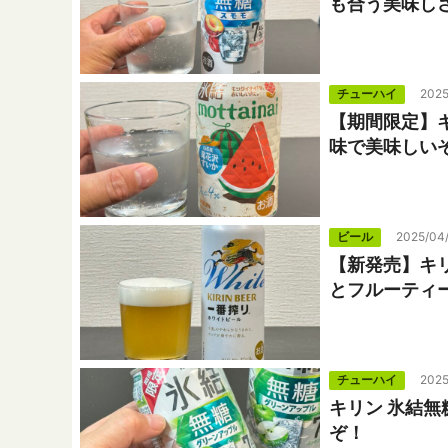
も合う美味し
チューハイ
2025
【期間限定】キリ
味で美味しい
ビール
2025/04
【新発売】キ
とフルーティ
チューハイ
2025
キリン 氷結
ぞ！