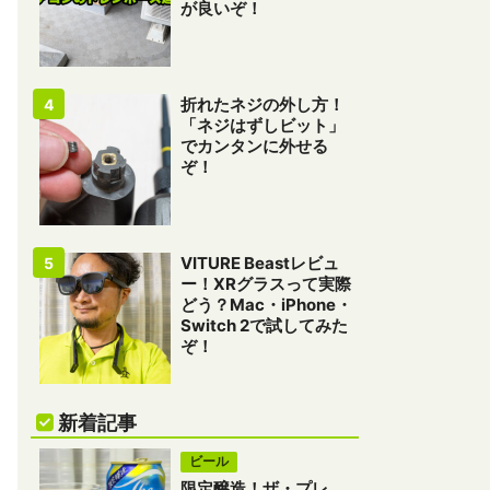
が良いぞ！
折れたネジの外し方！
「ネジはずしビット」
でカンタンに外せる
ぞ！
VITURE Beastレビュ
ー！XRグラスって実際
どう？Mac・iPhone・
Switch 2で試してみた
ぞ！
新着記事
ビール
限定醸造！ザ・プレ