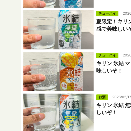
チューハイ
2026
夏限定！キリン
感で美味しい
チューハイ
2026
キリン 氷結
味しいぞ！
お酒
2026/05/1
キリン 氷結 
しいぞ！