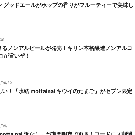
ン グッドエールがホップの香りがフルーティーで美味し
/09
きるノンアルビールが発売！キリン本格醸造ノンアルコ
ロが旨いぞ！
/09/30
い！「氷結 mottainai キウイのたまご」がセブン限定
/09/11
mottainai 浜なし」が期間限定で再販！フードロス削減