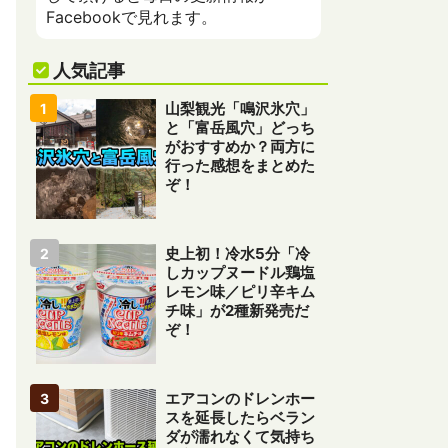
Facebookで見れます。
人気記事
山梨観光「鳴沢氷穴」
と「富岳風穴」どっち
がおすすめか？両方に
行った感想をまとめた
ぞ！
史上初！冷水5分「冷
しカップヌードル鶏塩
レモン味／ピリ辛キム
チ味」が2種新発売だ
ぞ！
エアコンのドレンホー
スを延長したらベラン
ダが濡れなくて気持ち