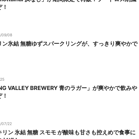
ぞ！
/09/08
リン氷結 無糖ゆずスパークリングが、すっきり爽やかで
/25
NG VALLEY BREWERY 青のラガー」が爽やかで飲みや
ぞ！
/07/22
リン 氷結 無糖 スモモ が酸味も甘さも控えめで食事に