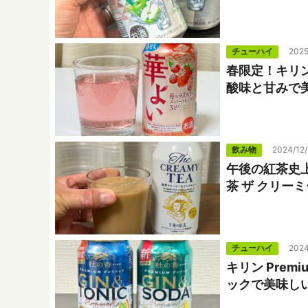
チューハイ
2025
春限定！キリ
酸味と甘みで
飲み物
2024/12/
午後の紅茶史
茶 ザ クリー
チューハイ
2024
キリン Pre
ックで美味し