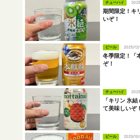
チューハイ
2025
期間限定！キ
いぞ！
ビール
2025/12/
冬季限定！「
ぞ！
チューハイ
2025
「キリン 氷結 
て美味しいぞ
ビール
2025/10/