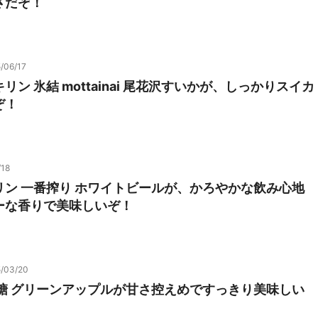
さだぞ！
/06/17
ン 氷結 mottainai 尾花沢すいかが、しっかりスイカ
ぞ！
/18
リン 一番搾り ホワイトビールが、かろやかな飲み心地
ーな香りで美味しいぞ！
/03/20
無糖 グリーンアップルが甘さ控えめですっきり美味しい