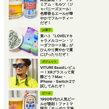
ミアム・モルツ〈ジ
ャパニーズエール〉
色華香るエールが華
やかでフルーティー
だぞ！
お菓子
東ハト「LOVELYキ
ャラメルコーン・ソ
ーダフロート味」が
ひんやり爽やかで夏
にぴったりだぞ！
ガジェット
VITURE Beastレビュ
ー！XRグラスって実
際どう？Mac・
iPhone・Switch 2で
試してみたぞ！
ビール
1990年代の人気ビー
ルが復刻！ファミマ
限定「サッポロ 北海