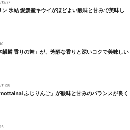
/12/27
リン 氷結 愛媛産キウイがほどよい酸味と甘みで美味し
10
本麒麟 香りの舞」が、芳醇な香りと深いコクで美味しい
/11/28
mottainai ふじりんご」が酸味と甘みのバランスが良く
！
16