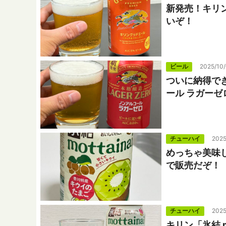
新発売！キリ
いぞ！
ビール
2025/10
ついに納得で
ール ラガーゼ
チューハイ
2025
めっちゃ美味し
で販売だぞ！
チューハイ
2025
キリン「氷結 