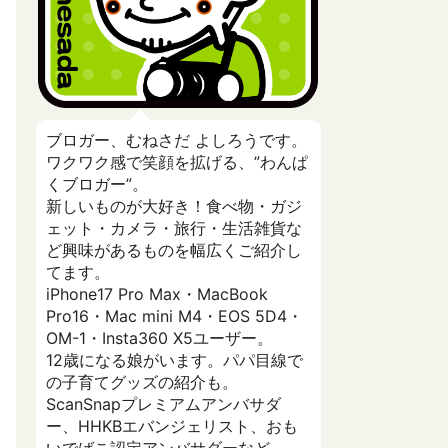
ブロガー、むねさだ よしろうです。
ワクワク感で笑顔を拡げる、”わんぱ
くブロガー”。
新しいものが大好き！食べ物・ガジ
ェット・カメラ・旅行・生活雑貨な
ど興味があるものを幅広くご紹介し
てます。
iPhone17 Pro Max・MacBook
Pro16・Mac mini M4・EOS 5D4・
OM-1・Insta360 X5ユーザー。
12歳になる娘がいます。パパ目線で
の子育てグッズの紹介も。
ScanSnapプレミアムアンバサダ
ー、HHKBエバンジェリスト、おも