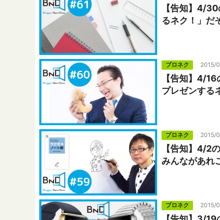
【告知】4/3
るネク！」だぞ
ブロネク
2015/0
【告知】4/1
プレゼンするネ
ブロネク
2015/
【告知】4/2
みんながあれ
ブロネク
2015/0
【告知】3/19