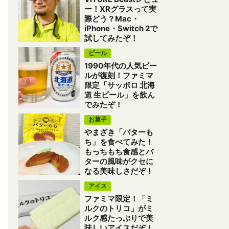
ー！XRグラスって実
際どう？Mac・
iPhone・Switch 2で
試してみたぞ！
ビール
1990年代の人気ビー
ルが復刻！ファミマ
限定「サッポロ 北海
道 生ビール」を飲ん
でみたぞ！
お菓子
やまざき「バターも
ち」を食べてみた！
もっちもち食感とバ
ターの風味がクセに
なる美味しさだぞ！
アイス
ファミマ限定！「ミ
ルクのトリコ」がミ
ルク感たっぷりで美
味しいアイスだぞ！