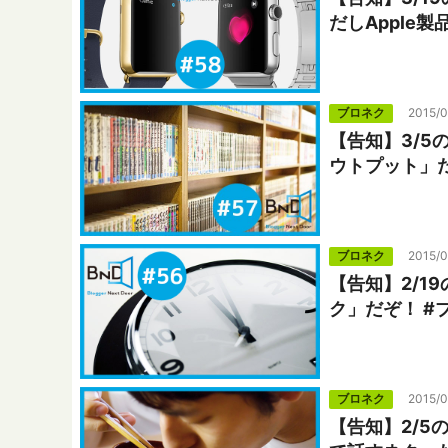
だしApple
ブロネク
2015/
【告知】3/5
ウトプット」だ
ブロネク
2015/0
【告知】2/1
ク」だぞ！ #
ブロネク
2015/0
【告知】2/5