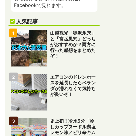
Facebookで見れます。
人気記事
山梨観光「鳴沢氷穴」
と「富岳風穴」どっち
がおすすめか？両方に
行った感想をまとめた
ぞ！
エアコンのドレンホー
スを延長したらベラン
ダが濡れなくて気持ち
が良いぞ！
史上初！冷水5分「冷
しカップヌードル鶏塩
レモン味／ピリ辛キム