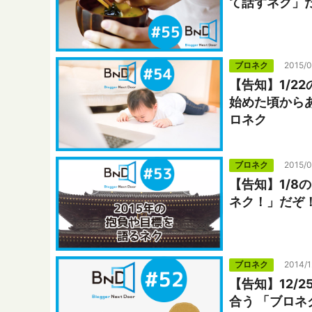
て話すネク」だ
ブロネク
2015/0
【告知】1/2
始めた頃から
ロネク
ブロネク
2015/0
【告知】1/8
ネク！」だぞ！
ブロネク
2014/1
【告知】12/
合う 「ブロネ