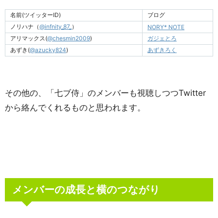
名前(ツイッターID)
ブログ
ノリハナ（
@infnity_87_
）
NORY* NOTE
アリマックス(
@chesmin2009
)
ガジェとろ
あずき(
@azucky824
)
あずきろく
その他の、「七ブ侍」のメンバーも視聴しつつTwitter
から絡んでくれるものと思われます。
メンバーの成長と横のつながり