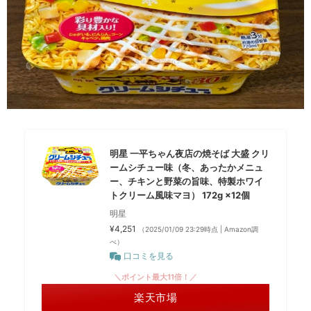
明星 一平ちゃん夜店の焼そば 大盛 クリ
ームシチュー味（冬、あったかメニュ
ー、チキンと野菜の旨味、特製ホワイ
トクリーム風味マヨ） 172g ×12個
明星
¥4,251
（2025/01/09 23:29時点 | Amazon調
べ）
口コミを見る
＼ポイント最大11倍！／
楽天市場