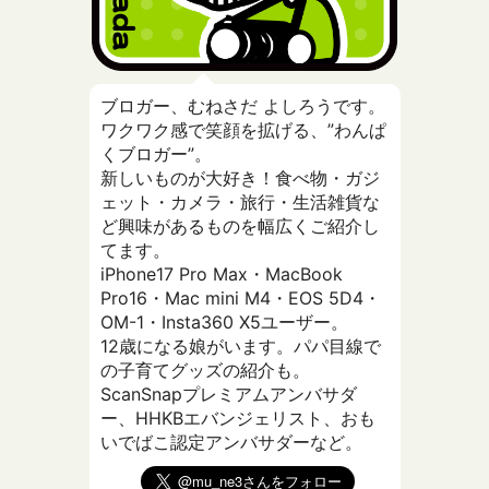
ブロガー、むねさだ よしろうです。
ワクワク感で笑顔を拡げる、”わんぱ
くブロガー”。
新しいものが大好き！食べ物・ガジ
ェット・カメラ・旅行・生活雑貨な
ど興味があるものを幅広くご紹介し
てます。
iPhone17 Pro Max・MacBook
Pro16・Mac mini M4・EOS 5D4・
OM-1・Insta360 X5ユーザー。
12歳になる娘がいます。パパ目線で
の子育てグッズの紹介も。
ScanSnapプレミアムアンバサダ
ー、HHKBエバンジェリスト、おも
いでばこ認定アンバサダーなど。