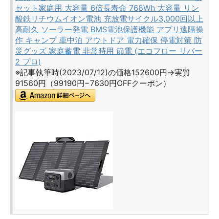
セット家庭用 大容量 6倍長寿命 768Wh 大容量 リン
酸鉄リチウムイオン電池 充放電サイクル3,000回以上
高耐久 ソーラー発電 BMS電池保護機能 アプリ遠隔操
作 キャンプ 車中泊 アウトドア 電力確保 停電対策 防
災グッズ 家庭蓄電 非常時用 節電 (エコフロー リバー
2 プロ)
※記事執筆時(2023/07/12)の価格152600円→実質
91560円（99190円−7630円OFFクーポン）