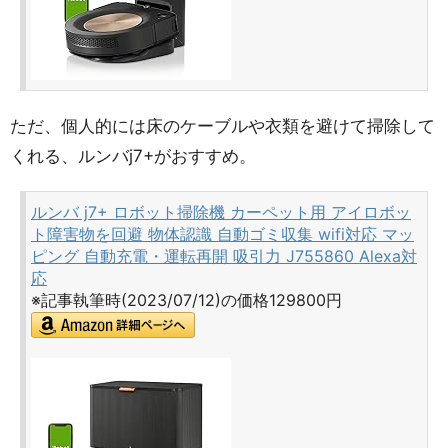
ただ、個人的には床のケーブルや衣類を避けて掃除して
くれる、ルンバj7+がおすすめ。
ルンバ j7+ ロボット掃除機 カーペット用 アイロボッ
ト障害物を回避 物体認識 自動ゴミ収集 wifi対応 マッ
ピング 自動充電・運転再開 吸引力 J755860 Alexa対
応
※記事執筆時(2023/07/12)の価格129800円