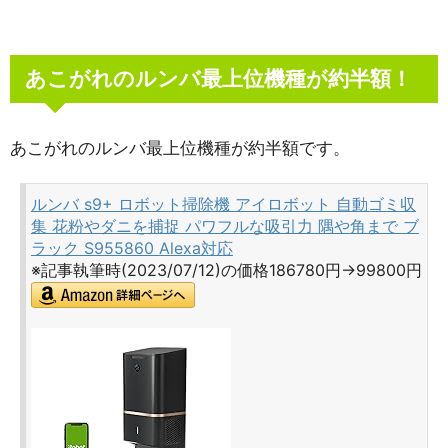
あこがれのルンバ最上位機種が約半額！
あこがれのルンバ最上位機種が約半額です。
ルンバ s9+ ロボット掃除機 アイロボット 自動ゴミ収
集 花粉やダニを捕捉 パワフルな吸引力 隅や角まで ブ
ラック S955860 Alexa対応
※記事執筆時(2023/07/12)の価格186780円→99800円