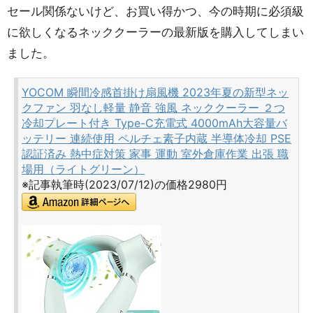
セール関係ないけど、お買い得かつ、今の時期に必須級
に欲しくなるネッククーラーの最新版を購入してしまい
ました。
YOCOM 瞬間冷感首掛け扇風機 2023年夏の新型ネッ
クファン 羽なし軽量 静音 強風 ネッククーラー ２つ
冷却プレート付き Type-C充電式 4000mAh大容量バ
ッテリー 連続使用 ペルチェ素子内蔵 半導体冷却 PSE
認証済み 熱中症対策 家事 運動 室外倉庫作業 出張 職
場用（ライトグリーン）
※記事執筆時(2023/07/12)の価格2980円