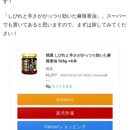
す！
「しびれと辛さががっつり効いた麻辣香油」。スーパー
でも置いてあると思いますので、まずは探してみてくだ
さい！
桃屋 しびれと辛さががっつり効いた麻
辣香油 105g ×6本
桃屋
¥2,317
（2021/03/30 23:11時点 | Amazon調
べ）
口コミを見る
Amazon
楽天市場
Yahoo!ショッピング