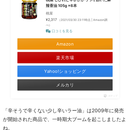
辣香油 105g ×6本
桃屋
¥2,317
（2021/03/30 23:11時点 | Amazon調
べ）
口コミを見る
Amazon
楽天市場
Yahoo!ショッピング
メルカリ
ポチップ
「辛そうで辛くない少し辛いラー油」は2009年に発売
が開始された商品で、一時期大ブームを起こしましたよ
ね。