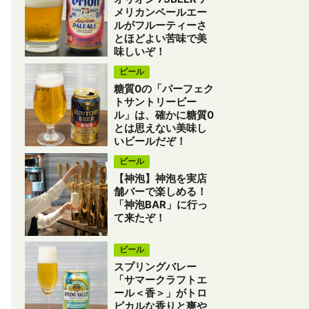
メリカンペールエー
ルがフルーティーさ
とほどよい苦味で美
味しいぞ！
ビール
糖質0の「パーフェク
トサントリービー
ル」は、確かに糖質0
とは思えない美味し
いビールだぞ！
ビール
【神泡】神泡を実店
舗バーで楽しめる！
「神泡BAR」に行っ
て来たぞ！
ビール
スプリングバレー
「サマークラフトエ
ール＜香＞」がトロ
ピカルな香りと爽や