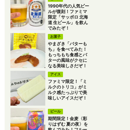
1990年代の人気ビー
ルが復刻！ファミマ
限定「サッポロ 北海
道 生ビール」を飲ん
でみたぞ！
お菓子
やまざき「バターも
ち」を食べてみた！
もっちもち食感とバ
ターの風味がクセに
なる美味しさだぞ！
アイス
ファミマ限定！「ミ
ルクのトリコ」がミ
ルク感たっぷりで美
味しいアイスだぞ！
ビール
期間限定！金麦〈彩
りはずむ 夏の夜〉を
飲んでみた！フルー