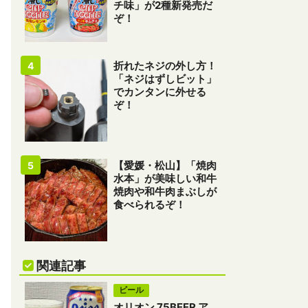
チ味」が2種新発売だ
ぞ！
折れたネジの外し方！
「ネジはずしビット」
でカンタンに外せる
ぞ！
【愛媛・松山】「焼肉
水本」が美味しい和牛
焼肉や和牛肉まぶしが
食べられるぞ！
関連記事
ビール
オリオン 75BEER ア