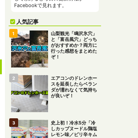
Facebookで見れます。
人気記事
山梨観光「鳴沢氷穴」
と「富岳風穴」どっち
がおすすめか？両方に
行った感想をまとめた
ぞ！
エアコンのドレンホー
スを延長したらベラン
ダが濡れなくて気持ち
が良いぞ！
史上初！冷水5分「冷
しカップヌードル鶏塩
レモン味／ピリ辛キム