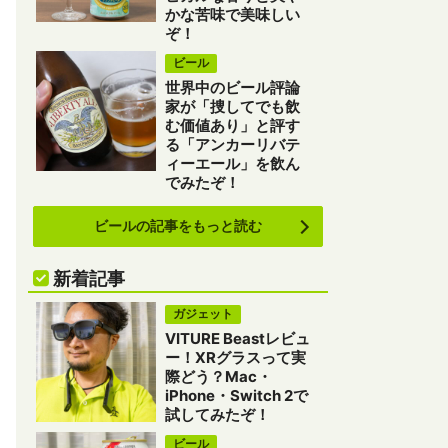
かな苦味で美味しい
ぞ！
ビール
世界中のビール評論
家が「捜してでも飲
む価値あり」と評す
る「アンカーリバテ
ィーエール」を飲ん
でみたぞ！
ビールの記事をもっと読む
新着記事
ガジェット
VITURE Beastレビュ
ー！XRグラスって実
際どう？Mac・
iPhone・Switch 2で
試してみたぞ！
ビール