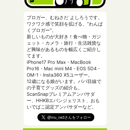
ブロガー、むねさだ よしろうです。
ワクワク感で笑顔を拡げる、”わんぱ
くブロガー”。
新しいものが大好き！食べ物・ガジ
ェット・カメラ・旅行・生活雑貨な
ど興味があるものを幅広くご紹介し
てます。
iPhone17 Pro Max・MacBook
Pro16・Mac mini M4・EOS 5D4・
OM-1・Insta360 X5ユーザー。
12歳になる娘がいます。パパ目線で
の子育てグッズの紹介も。
ScanSnapプレミアムアンバサダ
ー、HHKBエバンジェリスト、おも
いでばこ認定アンバサダーなど。