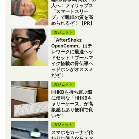
人へ！フィリップス
「スマートスリー
プ」で睡眠の質を高
められるぞ！【PR】
ガジェット
「AfterShokz
OpenComm」はテ
レワークに最適ヘッ
ドセット！ブームマ
イク搭載の骨伝導ヘ
ッドホンがオススメ
だぞ！
ガジェット
HHKBを持ち運ぶ際
に便利な「HHKBキ
ャリーケース」が高
級感もあり便利で良
いぞ！
ガジェット
スマホをカーナビ代
わりに使うならスマ