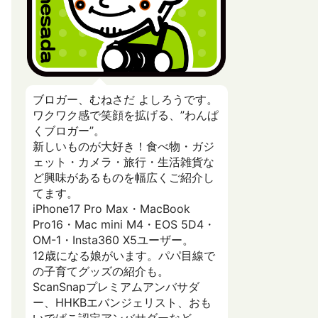
ブロガー、むねさだ よしろうです。
ワクワク感で笑顔を拡げる、”わんぱ
くブロガー”。
新しいものが大好き！食べ物・ガジ
ェット・カメラ・旅行・生活雑貨な
ど興味があるものを幅広くご紹介し
てます。
iPhone17 Pro Max・MacBook
Pro16・Mac mini M4・EOS 5D4・
OM-1・Insta360 X5ユーザー。
12歳になる娘がいます。パパ目線で
の子育てグッズの紹介も。
ScanSnapプレミアムアンバサダ
ー、HHKBエバンジェリスト、おも