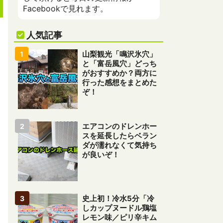
Facebookで見れます。
人気記事
山梨観光「鳴沢氷穴」
と「富岳風穴」どっち
がおすすめか？両方に
行った感想をまとめた
ぞ！
エアコンのドレンホー
スを延長したらベラン
ダが濡れなくて気持ち
が良いぞ！
史上初！冷水5分「冷
しカップヌードル鶏塩
レモン味／ピリ辛キム