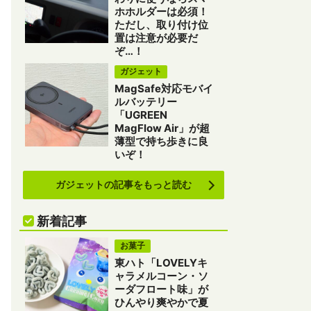
ホホルダーは必須！
ただし、取り付け位
置は注意が必要だ
ぞ…！
ガジェット
MagSafe対応モバイ
ルバッテリー
「UGREEN
MagFlow Air」が超
薄型で持ち歩きに良
いぞ！
ガジェットの記事をもっと読む
新着記事
お菓子
東ハト「LOVELYキ
ャラメルコーン・ソ
ーダフロート味」が
ひんやり爽やかで夏