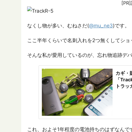
[P
なくし物が多い、むねさだ(
@mu_ne3
)です。
ここ半年くらいで名刺入れを2つ無くしてショ
そんな私が愛用しているのが、忘れ物追跡デバイ
カギ・
「Tr
トラッ
これ、およそ1年程度の電池持ちのはずなんで