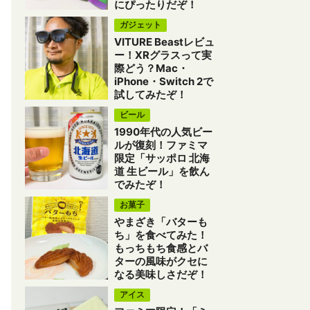
にぴったりだぞ！
ガジェット
VITURE Beastレビュ
ー！XRグラスって実
際どう？Mac・
iPhone・Switch 2で
試してみたぞ！
ビール
1990年代の人気ビー
ルが復刻！ファミマ
限定「サッポロ 北海
道 生ビール」を飲ん
でみたぞ！
お菓子
やまざき「バターも
ち」を食べてみた！
もっちもち食感とバ
ターの風味がクセに
なる美味しさだぞ！
アイス