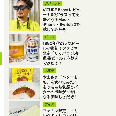
ガジェット
VITURE Beastレビュ
ー！XRグラスって実
際どう？Mac・
iPhone・Switch 2で
試してみたぞ！
ビール
1990年代の人気ビー
ルが復刻！ファミマ
限定「サッポロ 北海
道 生ビール」を飲ん
でみたぞ！
お菓子
やまざき「バターも
ち」を食べてみた！
もっちもち食感とバ
ターの風味がクセに
なる美味しさだぞ！
アイス
ファミマ限定！「ミ
ルクのトリコ」がミ