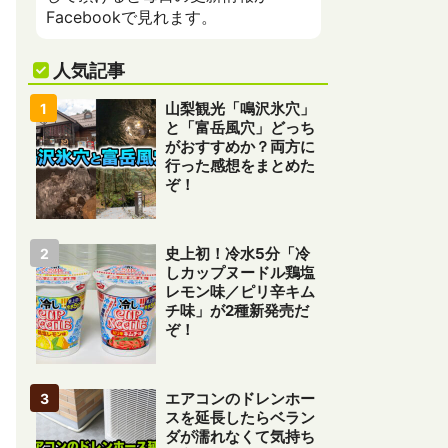
Facebookで見れます。
人気記事
山梨観光「鳴沢氷穴」
と「富岳風穴」どっち
がおすすめか？両方に
行った感想をまとめた
ぞ！
史上初！冷水5分「冷
しカップヌードル鶏塩
レモン味／ピリ辛キム
チ味」が2種新発売だ
ぞ！
エアコンのドレンホー
スを延長したらベラン
ダが濡れなくて気持ち