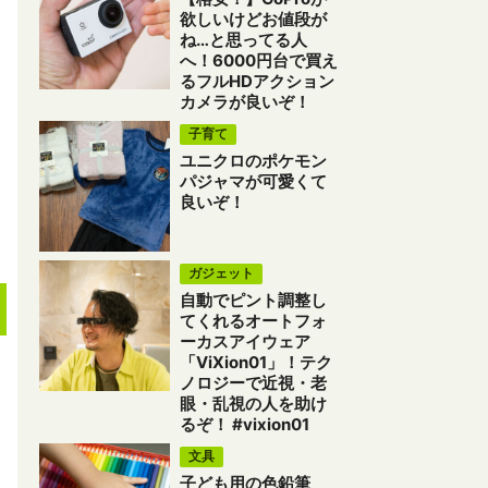
欲しいけどお値段が
ね…と思ってる人
へ！6000円台で買え
るフルHDアクション
カメラが良いぞ！
子育て
ユニクロのポケモン
パジャマが可愛くて
良いぞ！
ガジェット
自動でピント調整し
てくれるオートフォ
ーカスアイウェア
「ViXion01」！テク
ノロジーで近視・老
眼・乱視の人を助け
るぞ！ #vixion01
文具
子ども用の色鉛筆