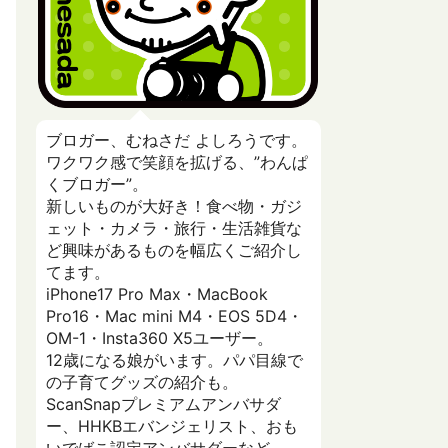
ブロガー、むねさだ よしろうです。
ワクワク感で笑顔を拡げる、”わんぱ
くブロガー”。
新しいものが大好き！食べ物・ガジ
ェット・カメラ・旅行・生活雑貨な
ど興味があるものを幅広くご紹介し
てます。
iPhone17 Pro Max・MacBook
Pro16・Mac mini M4・EOS 5D4・
OM-1・Insta360 X5ユーザー。
12歳になる娘がいます。パパ目線で
の子育てグッズの紹介も。
ScanSnapプレミアムアンバサダ
ー、HHKBエバンジェリスト、おも