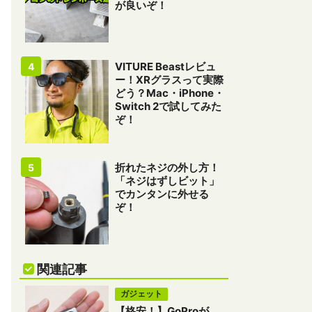
が良いぞ！
VITURE Beastレビュ
ー！XRグラスって実際
どう？Mac・iPhone・
Switch 2で試してみた
ぞ！
折れたネジの外し方！
「ネジはずしビット」
でカンタンに外せる
ぞ！
関連記事
ガジェット
【格安！】GoProが