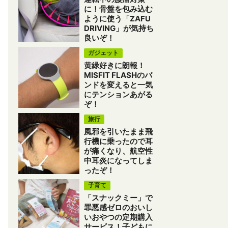
に！骨盤を包み込む
ように使う「ZAFU
DRIVING」が気持ち
良いぞ！
ガジェット
黄緑好きに朗報！
MISFIT FLASHのバ
ンドを変えると一気
にテンションあがる
ぞ！
旅行
風邪を引いたまま飛
行機に乗ったので耳
が痛くなり、航空性
中耳炎になってしま
ったぞ！
子育て
「スナックミー」で
罪悪感ゼロのおいし
いおやつの定期購入
サービス！子どもに