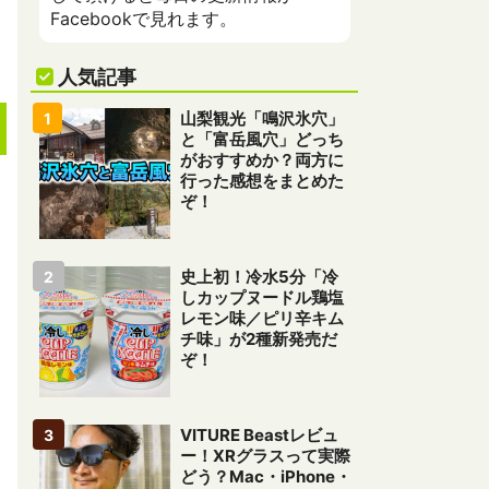
Facebookで見れます。
人気記事
山梨観光「鳴沢氷穴」
と「富岳風穴」どっち
がおすすめか？両方に
行った感想をまとめた
ぞ！
史上初！冷水5分「冷
しカップヌードル鶏塩
レモン味／ピリ辛キム
チ味」が2種新発売だ
ぞ！
VITURE Beastレビュ
ー！XRグラスって実際
どう？Mac・iPhone・