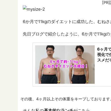
[P
6か月で11kgのダイエットに成功した、むねさ
先日ブログで紹介したように、6か月で11kg
6ヶ月
視化で
スメだ
その後、4ヶ月以上その体重をキープしております
そんな私の
基本的なランチ
がこちら。