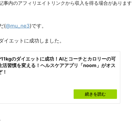
R]記事内のアフィリエイトリンクから収入を得る場合があります
だ(
@mu_ne3
)です。
のダイエットに成功しました。
で11kgのダイエットに成功！AIとコーチとカロリーの可
生活習慣を変える！ヘルスケアアプリ「noom」がオス
ぞ！
続きを読む
。