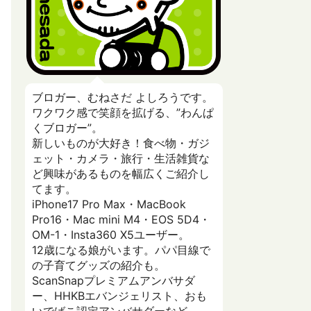
ブロガー、むねさだ よしろうです。
ワクワク感で笑顔を拡げる、”わんぱ
くブロガー”。
新しいものが大好き！食べ物・ガジ
ェット・カメラ・旅行・生活雑貨な
ど興味があるものを幅広くご紹介し
てます。
iPhone17 Pro Max・MacBook
Pro16・Mac mini M4・EOS 5D4・
OM-1・Insta360 X5ユーザー。
12歳になる娘がいます。パパ目線で
の子育てグッズの紹介も。
ScanSnapプレミアムアンバサダ
ー、HHKBエバンジェリスト、おも