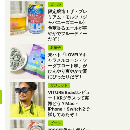
ビール
限定醸造！ザ・プレ
ミアム・モルツ〈ジ
ャパニーズエール〉
色華香るエールが華
やかでフルーティー
だぞ！
お菓子
東ハト「LOVELYキ
ャラメルコーン・ソ
ーダフロート味」が
ひんやり爽やかで夏
にぴったりだぞ！
ガジェット
VITURE Beastレビュ
ー！XRグラスって実
際どう？Mac・
iPhone・Switch 2で
試してみたぞ！
ビール