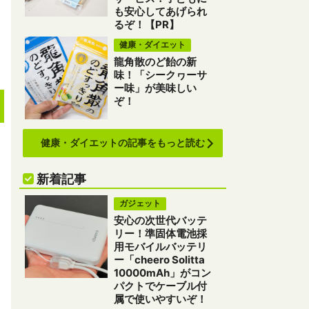
も安心してあげられ
るぞ！【PR】
健康・ダイエット
龍角散のど飴の新
味！「シークヮーサ
ー味」が美味しい
ぞ！
健康・ダイエットの記事をもっと読む
新着記事
ガジェット
安心の次世代バッテ
リー！準固体電池採
用モバイルバッテリ
ー「cheero Solitta
10000mAh」がコン
パクトでケーブル付
属で使いやすいぞ！