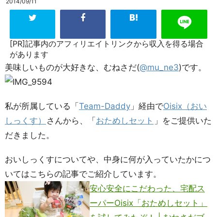
2014/09/11
[PR]記事内のアフィリエイトリンクから収入を得る場合
があります
美味しいものが大好きな、むねさだ(
@mu_ne3
)です。
私が所属している「
Team-Daddy
」経由で
Oisix（おい
しっくす）
さんから、「
おためしセット
」をご提供いた
だきました。
おいしっくすについてや、中身に何が入っていたかにつ
いてはこちらの記事でご紹介しています。
安心安全にこだわった、宅配ス
ーパーOisix「おためしセット」