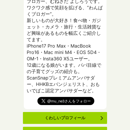
ブロガー、むねさだ よしろうです。
ワクワク感で笑顔を拡げる、”わんぱ
くブロガー”。
新しいものが大好き！食べ物・ガジ
ェット・カメラ・旅行・生活雑貨な
ど興味があるものを幅広くご紹介し
てます。
iPhone17 Pro Max・MacBook
Pro16・Mac mini M4・EOS 5D4・
OM-1・Insta360 X5ユーザー。
12歳になる娘がいます。パパ目線で
の子育てグッズの紹介も。
ScanSnapプレミアムアンバサダ
ー、HHKBエバンジェリスト、おも
いでばこ認定アンバサダーなど。
くわしいプロフィール